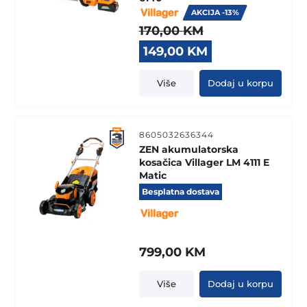
AKCIJA -13%
170,00
KM
Original
Current
149,00
KM
price
price
was:
is:
Više
Dodaj u korpu
170,00 KM.
149,00 KM.
8605032636344
ZEN akumulatorska
kosačica Villager LM 4111 E
Matic
Besplatna dostava
799,00
KM
Više
Dodaj u korpu