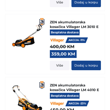
was:
is:
Više
Dodaj u korpu
300,00 KM.
179,00 KM.
ZEN akumulatorska
kosačica Villager LM 3010 E
Besplatna dostava
AKCIJA -11%
400,00
KM
Original
Current
359,00
KM
price
price
was:
is:
Više
Dodaj u korpu
400,00 KM.
359,00 KM.
ZEN akumulatorska
kosačica Villager LM 4010 E
Besplatna dostava
AKCIJA -23%
450,00
KM