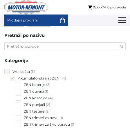
0,00 KM
0 proizvoda
Prodajni program
Skip
Početna
/
Vrt i bašta
/ Akumulatorski alat ZEN
to
content
Pretraži po nazivu
Kategorije
14
Vrt i bašta
14
products
14
Akumulatorski alat ZEN
14
products
3
ZEN baterije
3
products
1
ZEN duvači
1
product
4
ZEN kosačice
4
products
2
ZEN punjači
2
products
2
ZEN testere
2
products
1
ZEN trimeri za travu
1
product
1
ZEN trimeri za živu ogradu
1
product