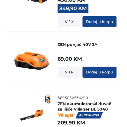
Original
Current
349,90
KM
price
price
was:
is:
Više
Dodaj u korpu
450,00 KM.
349,90 KM.
ZEN punjač 40V 2A
69,00
KM
Više
Dodaj u korpu
8605032636290
ZEN akumulatorski duvač
za lišće Villager BL 5040
AKCIJA -20%
209,90
KM