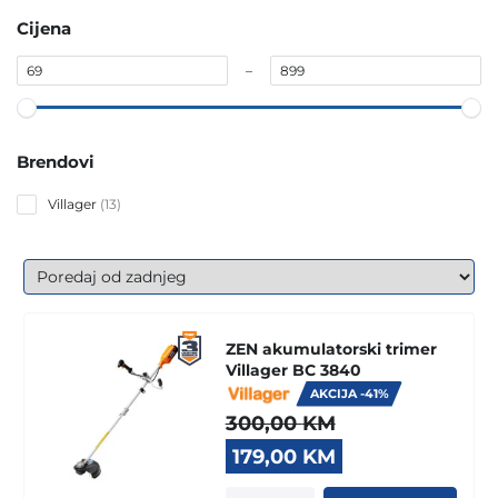
Cijena
–
Brendovi
13
Villager
13
products
ZEN akumulatorski trimer
Villager BC 3840
AKCIJA -41%
300,00
KM
Original
Current
179,00
KM
price
price