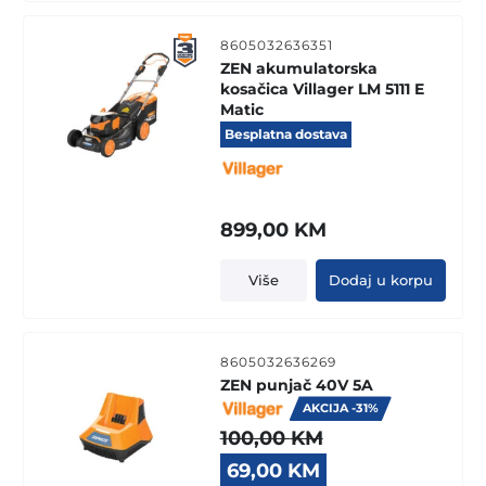
8605032636351
ZEN akumulatorska
kosačica Villager LM 5111 E
Matic
Besplatna dostava
899,00
KM
Više
Dodaj u korpu
8605032636269
ZEN punjač 40V 5A
AKCIJA -31%
100,00
KM
Original
Current
69,00
KM