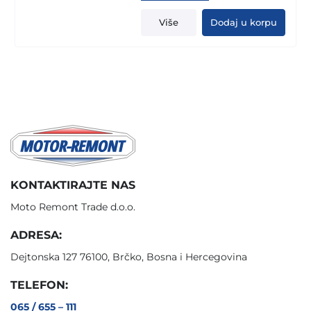
price
price
was:
is:
Više
Dodaj u korpu
100,00 KM.
69,00 KM.
KONTAKTIRAJTE NAS
Moto Remont Trade d.o.o.
ADRESA:
Dejtonska 127 76100, Brčko, Bosna i Hercegovina
TELEFON:
065 / 655 – 111