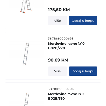
175,50
KM
Više
Dodaj u korpu
3871880000698
Merdevine ravne 1x10
B02B/270
90,09
KM
Više
Dodaj u korpu
3871880000704
Merdevine ravne 1x12
B02B/330