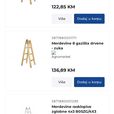
122,85
KM
Više
Dodaj u korpu
3871880001711
Merdevine 8 gazišta drvene
- zuka
136,89
KM
Više
Dodaj u korpu
3871880001299
Merdevine rasklopive
zglobne 4x3 B05ZG/4X3