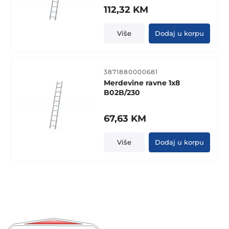
112,32
KM
Više
Dodaj u korpu
3871880000681
Merdevine ravne 1x8
B02B/230
67,63
KM
Više
Dodaj u korpu