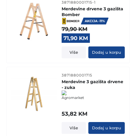
3871880001715-1
Merdevine drvene 3 gazišta
Bomber
AKCIJA -11%
79,90
KM
Original
Current
71,90
KM
price
price
was:
is:
Više
Dodaj u korpu
79,90 KM.
71,90 KM.
3871880001715
Merdevine 3 gazišta drvene
- zuka
53,82
KM
Više
Dodaj u korpu