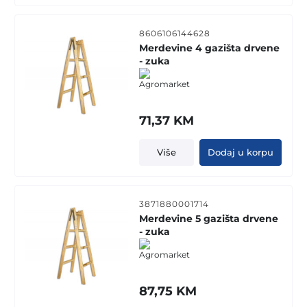
8606106144628
Merdevine 4 gazišta drvene
- zuka
71,37
KM
Više
Dodaj u korpu
3871880001714
Merdevine 5 gazišta drvene
- zuka
87,75
KM