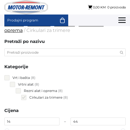
0,00 KM
0 proizvoda
Prodajni program
Skip
Početna
/
Vrt i bašta
/
Vrtni alat
/
Rezni alat i
to
oprema
/ Cirkulari za trimere
content
Pretraži po nazivu
Kategorije
8
Vrt i bašta
8
products
8
Vrtni alat
8
products
8
Rezni alat i oprema
8
products
8
Cirkulari za trimere
8
products
Cijena
–