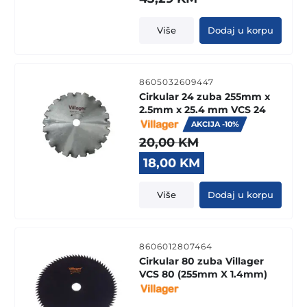
Više
Dodaj u korpu
8605032609447
Cirkular 24 zuba 255mm x
2.5mm x 25.4 mm VCS 24
AKCIJA -10%
20,00
KM
Original
Current
18,00
KM
price
price
was:
is:
Više
Dodaj u korpu
20,00 KM.
18,00 KM.
8606012807464
Cirkular 80 zuba Villager
VCS 80 (255mm X 1.4mm)