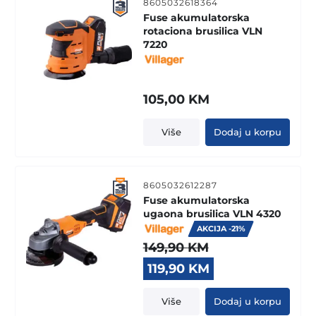
8605032618364
Fuse akumulatorska
rotaciona brusilica VLN
7220
105,00
KM
Više
Dodaj u korpu
8605032612287
Fuse akumulatorska
ugaona brusilica VLN 4320
AKCIJA -21%
149,90
KM
Original
Current
119,90
KM
price
price
was:
is:
Više
Dodaj u korpu
149,90 KM.
119,90 KM.