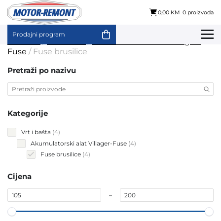
0,00 KM
0 proizvoda
Prodajni program
Skip
Početna
/
Vrt i bašta
/
Akumulatorski alat Villager-
to
Fuse
/ Fuse brusilice
content
Pretraži po nazivu
Kategorije
4
Vrt i bašta
4
products
4
Akumulatorski alat Villager-Fuse
4
products
4
Fuse brusilice
4
products
Cijena
–