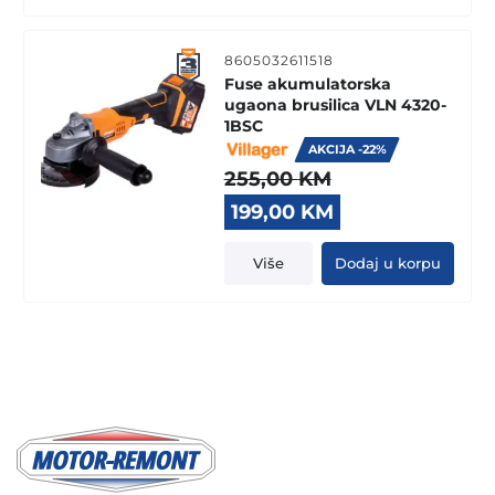
8605032611518
Fuse akumulatorska
ugaona brusilica VLN 4320-
1BSC
AKCIJA -22%
255,00
KM
Original
Current
199,00
KM
price
price
was:
is:
Više
Dodaj u korpu
255,00 KM.
199,00 KM.