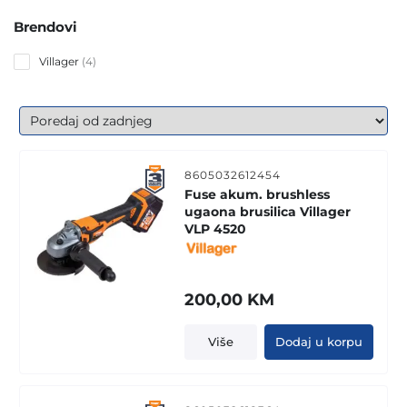
Brendovi
4
Villager
4
products
8605032612454
Fuse akum. brushless
ugaona brusilica Villager
VLP 4520
200,00
KM
Više
Dodaj u korpu