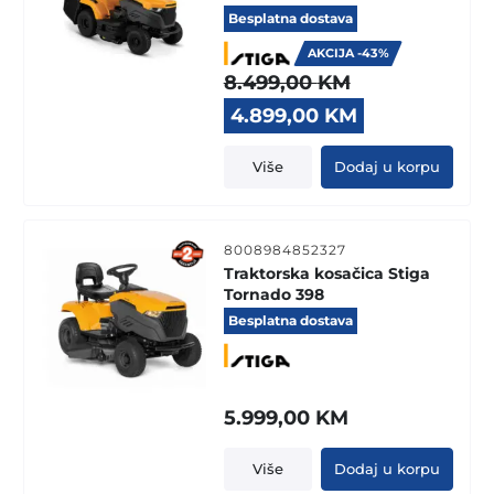
Besplatna dostava
AKCIJA -43%
8.499,00
KM
Original
Current
4.899,00
KM
price
price
was:
is:
Više
Dodaj u korpu
8.499,00 KM.
4.899,00 KM
8008984852327
Traktorska kosačica Stiga
Tornado 398
Besplatna dostava
5.999,00
KM
Više
Dodaj u korpu