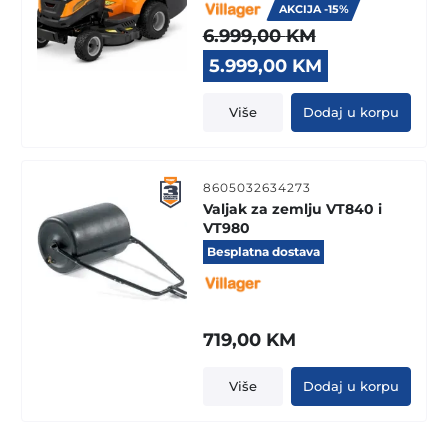
AKCIJA -15%
6.999,00
KM
Original
Current
5.999,00
KM
price
price
was:
is:
Više
Dodaj u korpu
6.999,00 KM.
5.999,00 KM.
8605032634273
Valjak za zemlju VT840 i
VT980
Besplatna dostava
719,00
KM
Više
Dodaj u korpu