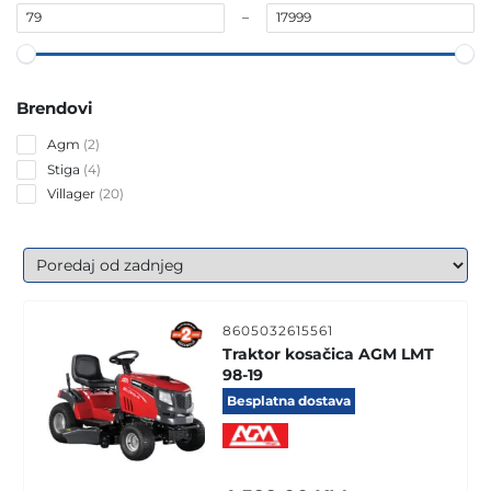
–
Brendovi
2
Agm
2
products
4
Stiga
4
products
20
Villager
20
products
8605032615561
Traktor kosačica AGM LMT
98-19
Besplatna dostava