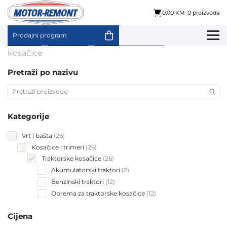
0,00 KM
0 proizvoda
Prodajni program
Skip
Početna
/
Vrt i bašta
/
Kosačice i trimeri
/ Traktorske
to
kosačice
content
Pretraži po nazivu
Kategorije
26
Vrt i bašta
26
products
26
Kosačice i trimeri
26
products
26
Traktorske kosačice
26
products
2
Akumulatorski traktori
2
products
12
Benzinski traktori
12
products
12
Oprema za traktorske kosačice
12
products
Cijena