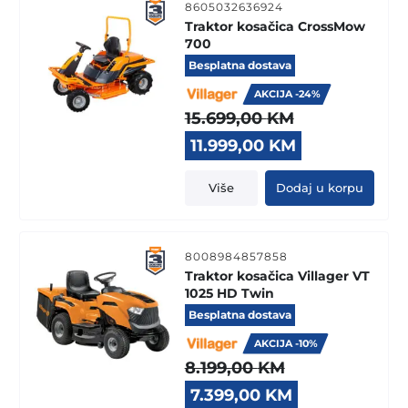
8605032636924
Traktor kosačica CrossMow
700
Besplatna dostava
AKCIJA -24%
15.699,00
KM
Original
Current
11.999,00
KM
price
price
was:
is:
Više
Dodaj u korpu
15.699,00 KM.
11.999,00 KM
8008984857858
Traktor kosačica Villager VT
1025 HD Twin
Besplatna dostava
AKCIJA -10%
8.199,00
KM
Original
Current
7.399,00
KM