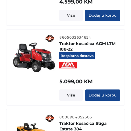
4.599,00
KM
Više
Dodaj u korpu
8605032634654
Traktor kosačica AGM LTM
108-22
Besplatna dostava
5.099,00
KM
Više
Dodaj u korpu
8008984852303
Traktor kosačica Stiga
Estate 384