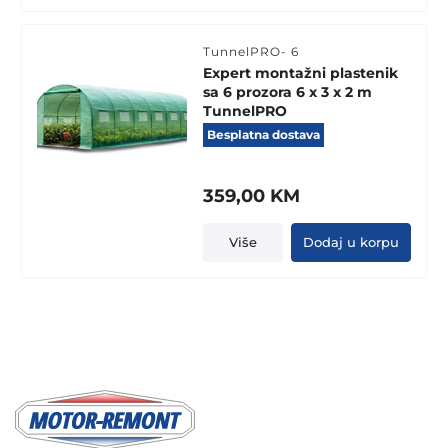
TunnelPRO- 6
Expert montažni plastenik
sa 6 prozora 6 x 3 x 2 m
TunnelPRO
Besplatna dostava
359,00
KM
Više
Dodaj u korpu