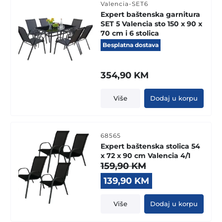
Valencia-SET6
Expert baštenska garnitura
SET 5 Valencia sto 150 x 90 x
70 cm i 6 stolica
Besplatna dostava
354,90
KM
Više
Dodaj u korpu
68565
Expert baštenska stolica 54
x 72 x 90 cm Valencia 4/1
159,90
KM
Original
Current
139,90
KM
price
price
was:
is:
Više
Dodaj u korpu
159,90 KM.
139,90 KM.