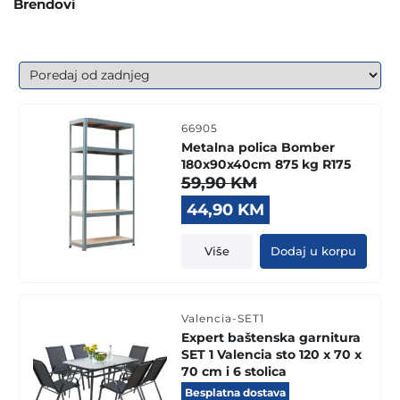
Brendovi
66905
Metalna polica Bomber
180x90x40cm 875 kg R175
59,90
KM
Original
Current
44,90
KM
price
price
was:
is:
Više
Dodaj u korpu
59,90 KM.
44,90 KM.
Valencia-SET1
Expert baštenska garnitura
SET 1 Valencia sto 120 x 70 x
70 cm i 6 stolica
Besplatna dostava