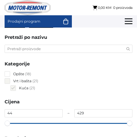
0,00 KM
0 proizvoda
Prodajni program
Skip
Početna
/
Vrt i bašta
/ Kuća
to
content
Pretraži po nazivu
Kategorije
18
Opšte
18
products
21
Vrt i bašta
21
products
21
Kuća
21
products
Cijena
–