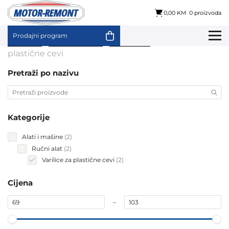
0,00 KM
0 proizvoda
Prodajni program
Skip
Početna
/
Alati i mašine
/
Ručni alat
/ Varilice za
to
plastične cevi
content
Pretraži po nazivu
Kategorije
2
Alati i mašine
2
products
2
Ručni alat
2
products
2
Varilice za plastične cevi
2
products
Cijena
–