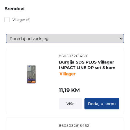
Brendovi
6
Villager
6
products
8605032614601
Burgija SDS PLUS Villager
IMPACT LINE DP set 5 kom
11,19
KM
Više
Dodaj u korpu
8605032615462