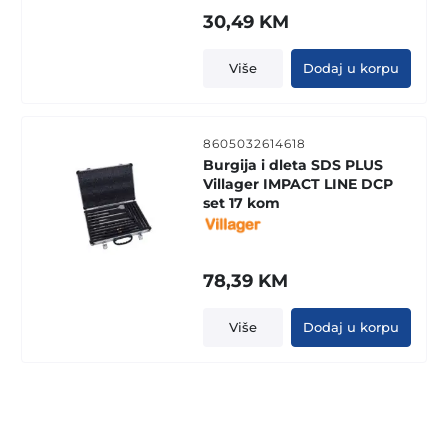
30,49
KM
Više
Dodaj u korpu
8605032614618
Burgija i dleta SDS PLUS
Villager IMPACT LINE DCP
set 17 kom
78,39
KM
Više
Dodaj u korpu