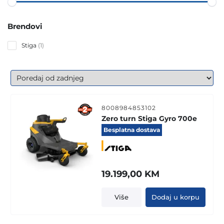
Brendovi
1
Stiga
1
product
8008984853102
Zero turn Stiga Gyro 700e
Besplatna dostava
19.199,00
KM
Više
Dodaj u korpu