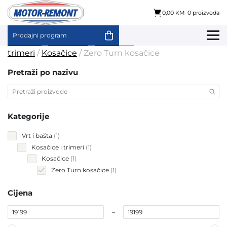
0,00 KM
0 proizvoda
Prodajni program
Skip
Početna
/
Vrt i bašta
/
Kosačice i
to
trimeri
/
Kosačice
/ Zero Turn kosačice
content
Pretraži po nazivu
Kategorije
1
Vrt i bašta
1
product
1
Kosačice i trimeri
1
product
1
Kosačice
1
product
1
Zero Turn kosačice
1
product
Cijena
–