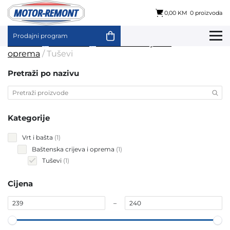
0,00 KM
0 proizvoda
Prodajni program
Skip
Početna
/
Vrt i bašta
/
Baštenska crijeva i
to
oprema
/ Tuševi
content
Pretraži po nazivu
Kategorije
1
Vrt i bašta
1
product
1
Baštenska crijeva i oprema
1
product
1
Tuševi
1
product
Cijena
–