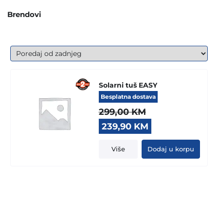
Brendovi
Solarni tuš EASY
Besplatna dostava
299,00
KM
Original
Current
239,90
KM
price
price
was:
is:
Više
Dodaj u korpu
299,00 KM.
239,90 KM.