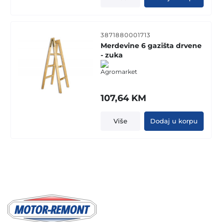
3871880001713
Merdevine 6 gazišta drvene
- zuka
107,64
KM
Više
Dodaj u korpu