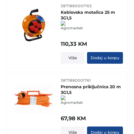
3871880001763
Kablovska motalica 25 m
3G1,5
110,33
KM
Više
Dodaj u korpu
3871880001761
Prenosna priključnica 20 m
3G1,5
67,98
KM
Više
Dodaj u korpu