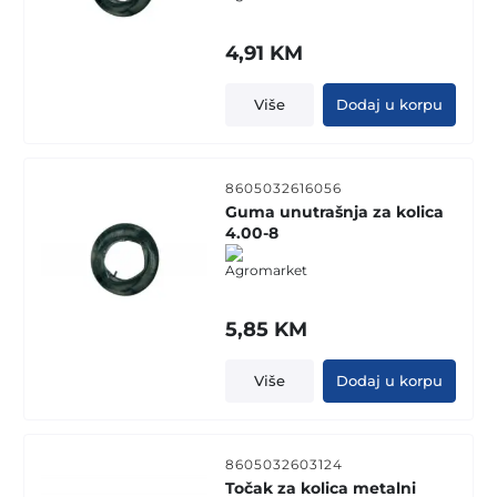
4,91
KM
Više
Dodaj u korpu
8605032616056
Guma unutrašnja za kolica
4.00-8
5,85
KM
Više
Dodaj u korpu
8605032603124
Točak za kolica metalni