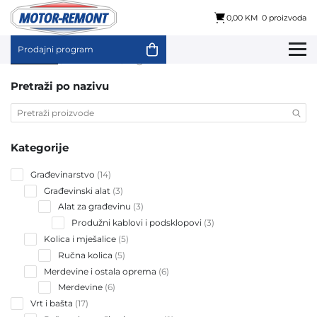
0,00 KM
0 proizvoda
Prodajni program
Skip
Početna
/ Brendovi / Agromarket
to
content
Pretraži po nazivu
Kategorije
14
Građevinarstvo
14
products
3
Građevinski alat
3
products
3
Alat za građevinu
3
products
3
Produžni kablovi i podsklopovi
3
products
5
Kolica i mješalice
5
products
5
Ručna kolica
5
products
6
Merdevine i ostala oprema
6
products
6
Merdevine
6
products
17
Vrt i bašta
17
products