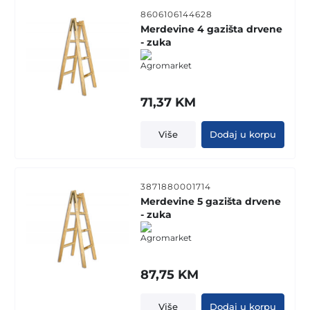
8606106144628
Merdevine 4 gazišta drvene
- zuka
71,37
KM
Više
Dodaj u korpu
3871880001714
Merdevine 5 gazišta drvene
- zuka
87,75
KM
Više
Dodaj u korpu