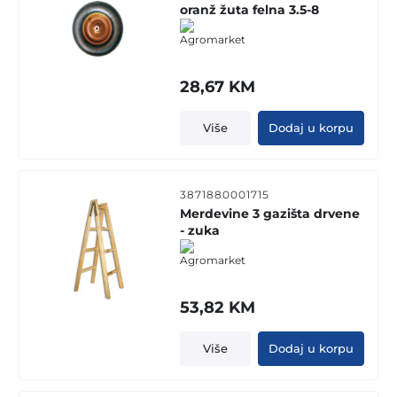
oranž žuta felna 3.5-8
28,67
KM
Više
Dodaj u korpu
3871880001715
Merdevine 3 gazišta drvene
- zuka
53,82
KM
Više
Dodaj u korpu