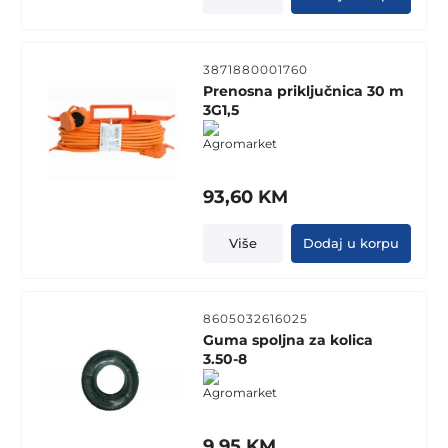
3871880001760
Prenosna priključnica 30 m
3G1,5
93,60
KM
Više
Dodaj u korpu
8605032616025
Guma spoljna za kolica
3.50-8
9,95
KM