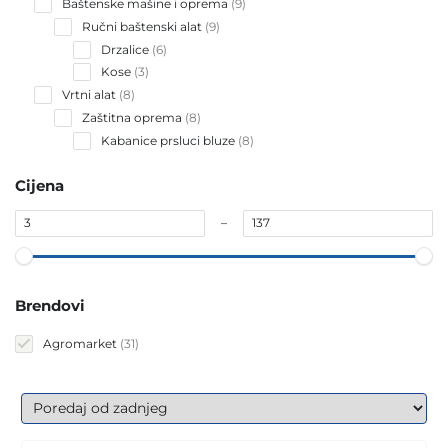
9
Baštenske mašine i oprema
9
products
9
Ručni baštenski alat
9
products
6
Drzalice
6
products
3
Kose
3
products
8
Vrtni alat
8
products
8
Zaštitna oprema
8
products
8
Kabanice prsluci bluze
8
products
Cijena
–
Brendovi
31
Agromarket
31
products