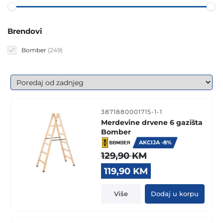
Brendovi
249
Bomber
249
products
3871880001715-1-1
Merdevine drvene 6 gazišta
Bomber
AKCIJA -8%
129,90
KM
Original
Current
119,90
KM
price
price
was:
is:
Više
Dodaj u korpu
129,90 KM.
119,90 KM.