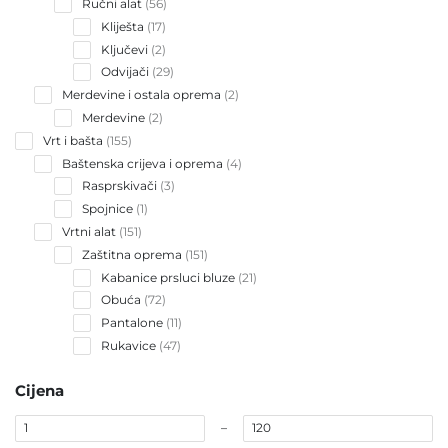
56
Ručni alat
56
products
17
Kliješta
17
products
2
Ključevi
2
products
29
Odvijači
29
products
2
Merdevine i ostala oprema
2
products
2
Merdevine
2
products
155
Vrt i bašta
155
products
4
Baštenska crijeva i oprema
4
products
3
Rasprskivači
3
products
1
Spojnice
1
product
151
Vrtni alat
151
products
151
Zaštitna oprema
151
products
21
Kabanice prsluci bluze
21
products
72
Obuća
72
products
11
Pantalone
11
products
47
Rukavice
47
products
Cijena
–