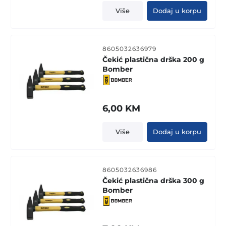
Više
Dodaj u korpu
8605032636979
Čekić plastična drška 200 g
Bomber
6,00
KM
Više
Dodaj u korpu
8605032636986
Čekić plastična drška 300 g
Bomber