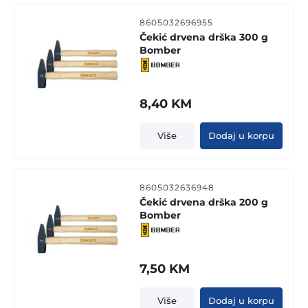
8605032696955
Čekić drvena drška 300 g
Bomber
8,40
KM
Više
Dodaj u korpu
8605032636948
Čekić drvena drška 200 g
Bomber
7,50
KM
Više
Dodaj u korpu