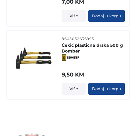
7,00
KM
Više
Dodaj u korpu
8605032636993
Čekić plastična drška 500 g
Bomber
9,50
KM
Više
Dodaj u korpu