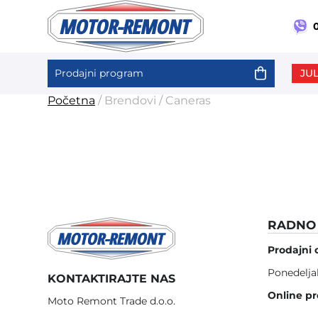
0
JUL
Prodajni program
Skip
Početna
/ Brendovi / Caneras
to
content
RADNO 
Prodajni 
Ponedelja
KONTAKTIRAJTE NAS
Online pr
Moto Remont Trade d.o.o.