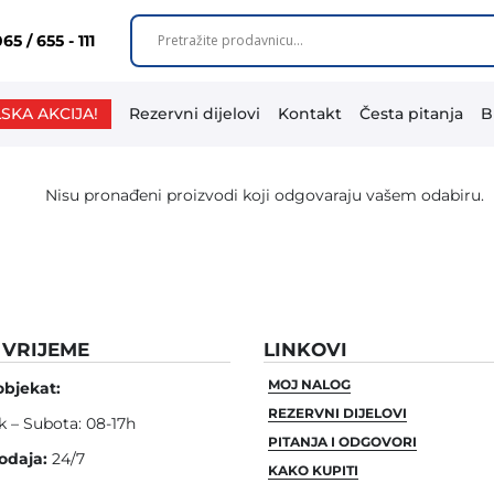
65 / 655 - 111
SKA AKCIJA!
Rezervni dijelovi
Kontakt
Česta pitanja
B
Nisu pronađeni proizvodi koji odgovaraju vašem odabiru.
VRIJEME
LINKOVI
MOJ NALOG
objekat:
REZERVNI DIJELOVI
k – Subota: 08-17h
PITANJA I ODGOVORI
odaja:
24/7
KAKO KUPITI