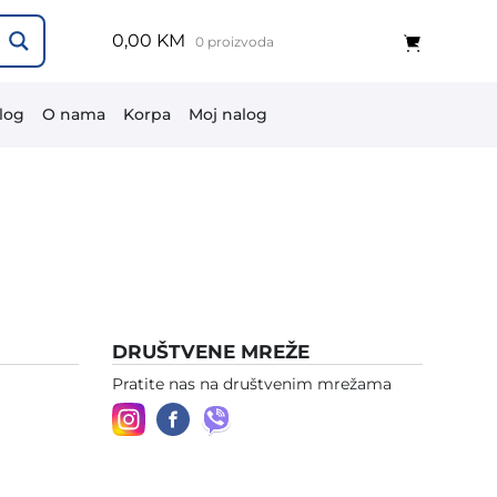
0,00 KM
0 proizvoda
log
O nama
Korpa
Moj nalog
DRUŠTVENE MREŽE
Pratite nas na društvenim mrežama