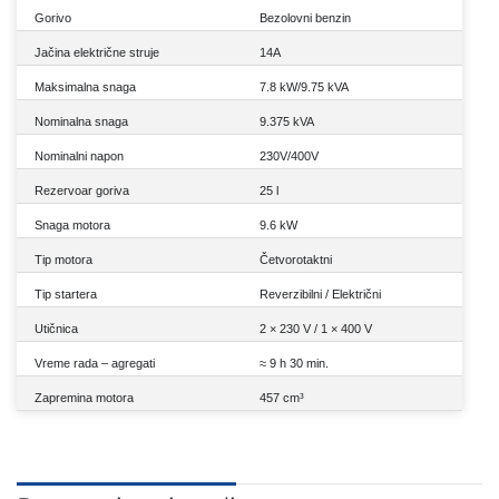
Gorivo
Bezolovni benzin
Jačina električne struje
14A
Maksimalna snaga
7.8 kW/9.75 kVA
Nominalna snaga
9.375 kVA
Nominalni napon
230V/400V
Rezervoar goriva
25 l
Snaga motora
9.6 kW
Tip motora
Četvorotaktni
Tip startera
Reverzibilni / Električni
Utičnica
2 × 230 V / 1 × 400 V
Vreme rada – agregati
≈ 9 h 30 min.
Zapremina motora
457 cm³