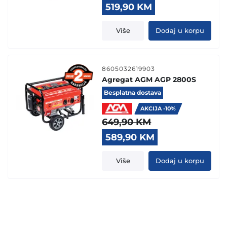
Original
Current
519,90
KM
price
price
was:
is:
Više
Dodaj u korpu
609,90 KM.
519,90 KM.
8605032619903
Agregat AGM AGP 2800S
Besplatna dostava
AKCIJA -10%
649,90
KM
Original
Current
589,90
KM
price
price
was:
is:
Više
Dodaj u korpu
649,90 KM.
589,90 KM.