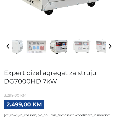
Expert dizel agregat za struju
DG7000HD 7kW
3.299,00
KM
Original
Current
2.499,00
KM
price
price
was:
is:
[vc_row][vc_column][vc_column_text css=”” woodmart_inline=”no”