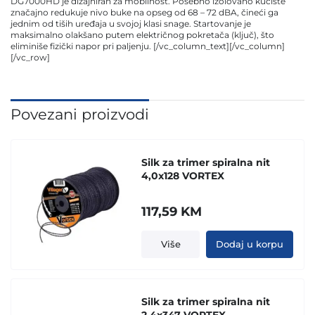
DG7000HD je dizajniran za mobilnost. Posebno izolovano kućište
značajno redukuje nivo buke na opseg od 68 – 72 dBA, čineći ga
jednim od tiših uređaja u svojoj klasi snage. Startovanje je
maksimalno olakšano putem električnog pokretača (ključ), što
eliminiše fizički napor pri paljenju. [/vc_column_text][/vc_column]
[/vc_row]
Povezani proizvodi
Silk za trimer spiralna nit
4,0x128 VORTEX
117,59
KM
Više
Dodaj u korpu
Silk za trimer spiralna nit