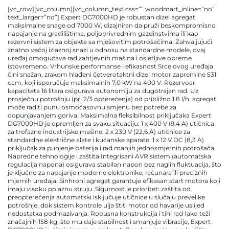
[vc_row][vc_column][vc_column_text css=”” woodmart_inline=”no”
text_larger=”no”] Expert DG7000HD je robustan dizel agregat
maksimalne snage od 7000 W, dizajniran da pruži beskompromisno
napajanje na gradilištima, poljoprivrednim gazdinstvima ili kao
rezervni sistem za objekte sa mješovitim potrošačima. Zahvaljujući
znatno većoj izlaznoj snazi u odnosu na standardne modele, ovaj
uređaj omogućava rad zahtjevnih mašina i osjetljive opreme
istovremeno. Vrhunske performanse i efikasnost Srce ovog uređaja
čini snažan, zrakom hlađeni četverotaktni dizel motor zapremine 531
ccm, koji isporučuje maksimalnih 7,0 kW na 400 V. Rezervoar
kapaciteta 16 litara osigurava autonomiju za dugotrajan rad. Uz
prosječnu potrošnju (pri 2/3 opterećenja) od približno 1.8 l/h, agregat
može raditi punu osmočasovnu smjenu bez potrebe za
dopunjavanjem goriva. Maksimalna fleksibilnost priključaka Expert
DG7000HD je opremljen za svaku situaciju: 1 x 400 V (9,4 A) utičnica
za trofazne industrijske mašine. 2 x 230 V (22,6 A) utičnice za
standardne električne alate i kućanske aparate. 1 x 12 V DC (8,3 A)
priključak za punjenje baterija i rad manjih jednosmjernih potrošača.
Napredne tehnologije i zaštita Integrisani AVR sistem (automatska
regulacija napona) osigurava stabilan napon bez naglih fluktuacija, što
je ključno za napajanje moderne elektronike, računara ili preciznih
mjernih uređaja. Sinhroni agregat garantuje efikasan start motora koji
imaju visoku polaznu struju. Sigurnost je prioritet: zaštita od
preopterećenja automatski isključuje utičnice u slučaju prevelike
potrošnje, dok sistem kontrole ulja štiti motor od havarije uslijed
nedostatka podmazivanja. Robusna konstrukcija i tihi rad Iako teži
značajnih 158 kg, što mu daje stabilnost i smanjuje vibracije, Expert