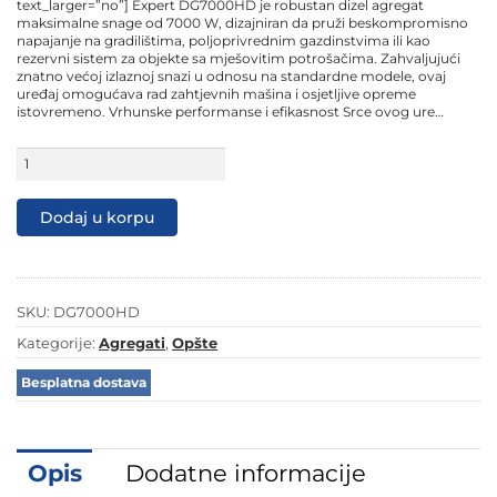
3.299,00 KM.
2.499,00 KM.
text_larger=”no”] Expert DG7000HD je robustan dizel agregat
maksimalne snage od 7000 W, dizajniran da pruži beskompromisno
napajanje na gradilištima, poljoprivrednim gazdinstvima ili kao
rezervni sistem za objekte sa mješovitim potrošačima. Zahvaljujući
znatno većoj izlaznoj snazi u odnosu na standardne modele, ovaj
uređaj omogućava rad zahtjevnih mašina i osjetljive opreme
istovremeno. Vrhunske performanse i efikasnost Srce ovog ure…
Expert
dizel
agregat
za
Dodaj u korpu
struju
DG7000HD
7kW
količina
SKU:
DG7000HD
Kategorije:
Agregati
,
Opšte
Besplatna dostava
Opis
Dodatne informacije