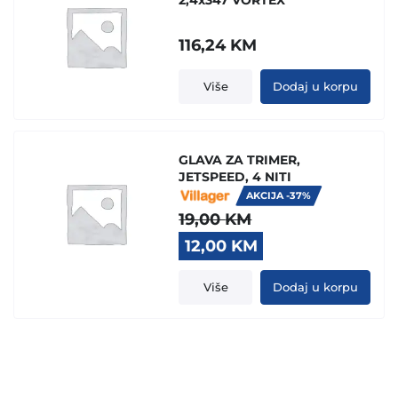
2,4x347 VORTEX
116,24
KM
Više
Dodaj u korpu
GLAVA ZA TRIMER,
JETSPEED, 4 NITI
AKCIJA -37%
19,00
KM
Original
Current
12,00
KM
price
price
was:
is:
Više
Dodaj u korpu
19,00 KM.
12,00 KM.