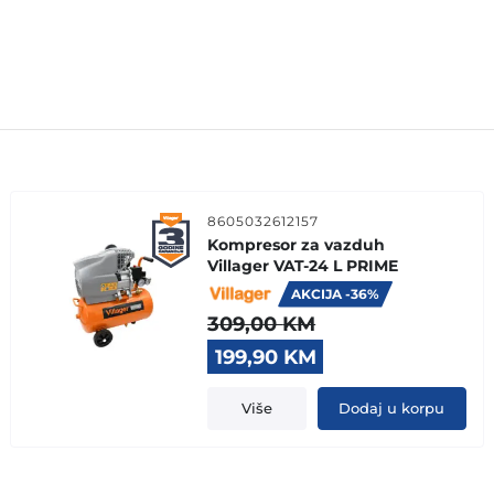
8605032612157
Kompresor za vazduh
Villager VAT-24 L PRIME
AKCIJA -36%
309,00
KM
Original
Current
199,90
KM
price
price
was:
is:
Više
Dodaj u korpu
309,00 KM.
199,90 KM.