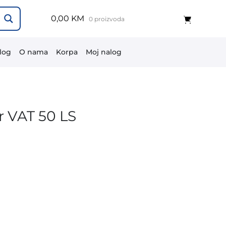
0,00 KM
0 proizvoda
log
O nama
Korpa
Moj nalog
r VAT 50 LS