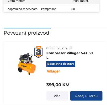
Vrsta motora
Redni motor
Zapremina rezervoara – kompresori
50 l
Povezani proizvodi
8606102570780
Kompresor Villager VAT 50
L
Besplatna dostava
399,00
KM
Više
Dodaj u korpu