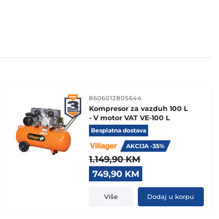
8606012805644
Kompresor za vazduh 100 L
- V motor VAT VE-100 L
Besplatna dostava
AKCIJA -35%
1.149,90
KM
Original
Current
749,90
KM
price
price
was:
is:
Više
Dodaj u korpu
1.149,90 KM.
749,90 KM.