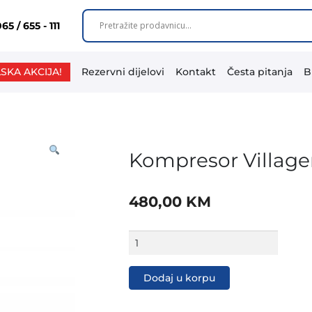
65 / 655 - 111
SKA AKCIJA!
Rezervni dijelovi
Kontakt
Česta pitanja
B
Kompresor Village
480,00
KM
Kompresor
Villager
VAT
50
Dodaj u korpu
LS
količina