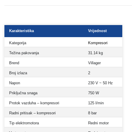
Karakteristika
Vrijednost
Kategorija
Kompresori
Težina pakovanja
31.14 kg
Brend
Villager
Broj izlaza
2
Napon
230 V ~ 50 Hz
Priključna snaga
750 W
Protok vazduha – kompresori
125 l/min
Radni pritisak – kompresori
8 bar
Tip elektromotora
Redni motor