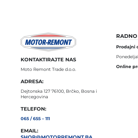
RADNO 
Prodajni 
Ponedelja
KONTAKTIRAJTE NAS
Online pr
Moto Remont Trade d.o.o.
ADRESA:
Dejtonska 127 76100, Brčko, Bosna i
Hercegovina
TELEFON:
065 / 655 – 111
EMAIL:
SHOP@MOTORREMONT.BA