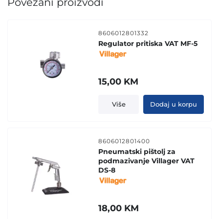
Povezani proizvodi
8606012801332
Regulator pritiska VAT MF-5
15,00
KM
Više
Dodaj u korpu
8606012801400
Pneumatski pištolj za
podmazivanje Villager VAT
DS-8
18,00
KM