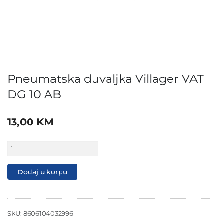
Pneumatska duvaljka Villager VAT
DG 10 AB
13,00
KM
Pneumatska
duvaljka
Villager
VAT
Dodaj u korpu
DG
10
AB
količina
SKU:
8606104032996