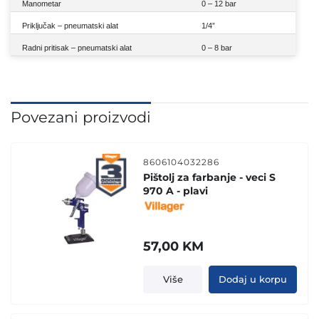
Manometar
0 – 12 bar
Priključak – pneumatski alat
1/4”
Radni pritisak – pneumatski alat
0 – 8 bar
Povezani proizvodi
8606104032286
Pištolj za farbanje - veci S
970 A - plavi
57,00
KM
Više
Dodaj u korpu