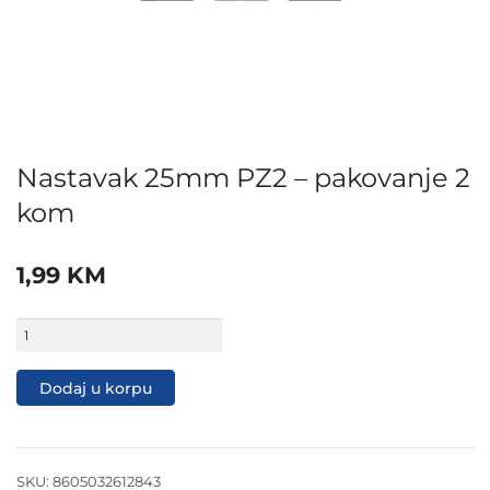
Nastavak 25mm PZ2 – pakovanje 2
kom
1,99
KM
Nastavak
25mm
PZ2
-
Dodaj u korpu
pakovanje
2
kom
količina
SKU:
8605032612843