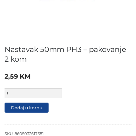
Nastavak 50mm PH3 – pakovanje
2 kom
2,59
KM
Nastavak
50mm
PH3
-
Dodaj u korpu
pakovanje
2
kom
količina
SKU:
8605032617381