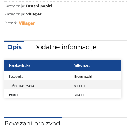
količina
Kategorija:
Brusni papiri
Kategorija:
Villager
Brend:
Opis
Dodatne informacije
Karakteristika
Vrijednost
Kategorija
Brusni papiri
Težina pakovanja
0.11 kg
Brend
Villager
Povezani proizvodi