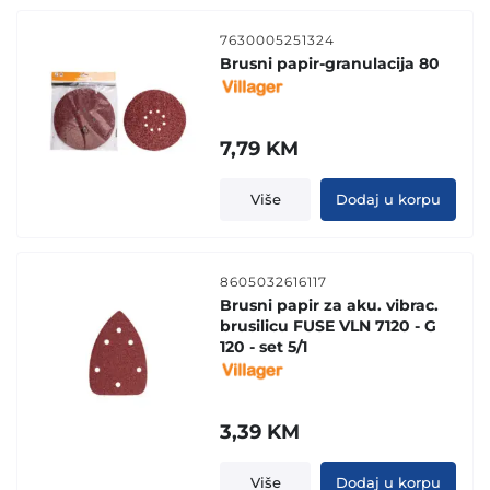
7630005251324
Brusni papir-granulacija 80
7,79
KM
Više
Dodaj u korpu
8605032616117
Brusni papir za aku. vibrac.
brusilicu FUSE VLN 7120 - G
120 - set 5/1
3,39
KM
Više
Dodaj u korpu