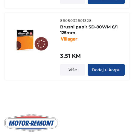
8605032601328
Brusni papir SD-80WM 6/1
125mm
3,51
KM
Više
Dodaj u korpu