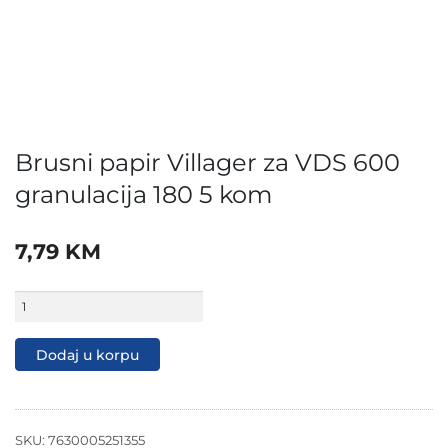
Brusni papir Villager za VDS 600
granulacija 180 5 kom
7,79
KM
Brusni
papir
Villager
za
Dodaj u korpu
VDS
600
granulacija
180
5
SKU:
7630005251355
kom