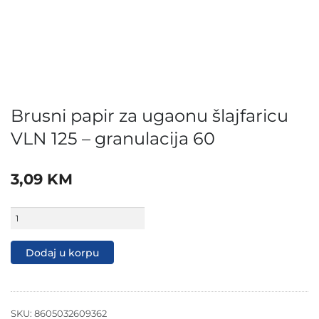
Brusni papir za ugaonu šlajfaricu
VLN 125 – granulacija 60
3,09
KM
Brusni
papir
za
ugaonu
Dodaj u korpu
šlajfaricu
VLN
125
-
granulacija
SKU:
8605032609362
60