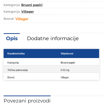
količina
Kategorija:
Brusni papiri
Kategorija:
Villager
Brend:
Opis
Dodatne informacije
Karakteristika
Vrijednost
Kategorija
Brusni papiri
Težina pakovanja
0.01 kg
Brend
Villager
Povezani proizvodi