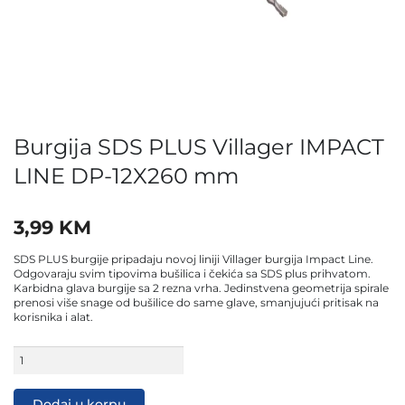
Burgija SDS PLUS Villager IMPACT
LINE DP-12X260 mm
3,99
KM
SDS PLUS burgije pripadaju novoj liniji Villager burgija Impact Line.
Odgovaraju svim tipovima bušilica i čekića sa SDS plus prihvatom.
Karbidna glava burgije sa 2 rezna vrha. Jedinstvena geometrija spirale
prenosi više snage od bušilice do same glave, smanjujući pritisak na
korisnika i alat.
Burgija
SDS
PLUS
Villager
Dodaj u korpu