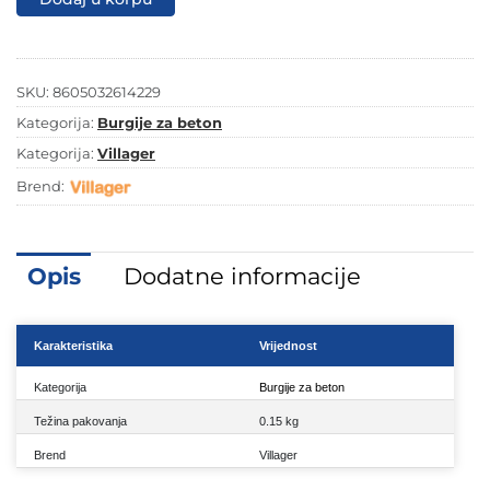
IMPACT
LINE
DP-
12X260
mm
SKU:
8605032614229
količina
Kategorija:
Burgije za beton
Kategorija:
Villager
Brend:
Opis
Dodatne informacije
Karakteristika
Vrijednost
Kategorija
Burgije za beton
Težina pakovanja
0.15 kg
Brend
Villager