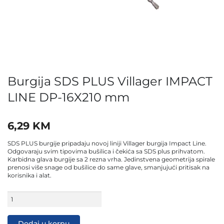
Burgija SDS PLUS Villager IMPACT
LINE DP-16X210 mm
6,29
KM
SDS PLUS burgije pripadaju novoj liniji Villager burgija Impact Line.
Odgovaraju svim tipovima bušilica i čekića sa SDS plus prihvatom.
Karbidna glava burgije sa 2 rezna vrha. Jedinstvena geometrija spirale
prenosi više snage od bušilice do same glave, smanjujući pritisak na
korisnika i alat.
Burgija
SDS
PLUS
Villager
Dodaj u korpu