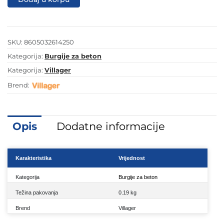
IMPACT
LINE
DP-
16X210
mm
SKU:
8605032614250
količina
Kategorija:
Burgije za beton
Kategorija:
Villager
Brend:
Opis
Dodatne informacije
Karakteristika
Vrijednost
Kategorija
Burgije za beton
Težina pakovanja
0.19 kg
Brend
Villager