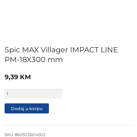
Spic MAX Villager IMPACT LINE
PM-18X300 mm
9,39
KM
Spic
MAX
Villager
IMPACT
Dodaj u korpu
LINE
PM-
18X300
mm
količina
SKU:
8605032614502