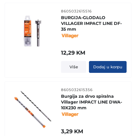
8605032615516
BURGIJA-GLODALO
VILLAGER IMPACT LINE DF-
35 mm
12,29
KM
Više
Dodaj u korpu
8605032615356
Burgija za drvo spiralna
Villager IMPACT LINE DWA-
10X230 mm
3,29
KM