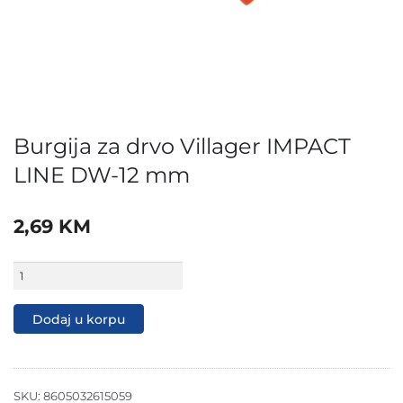
Burgija za drvo Villager IMPACT
LINE DW-12 mm
2,69
KM
Burgija
za
drvo
Villager
Dodaj u korpu
IMPACT
LINE
DW-
12
mm
SKU:
8605032615059
količina