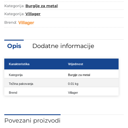
10/1
Kategorija:
Burgije za metal
količina
Kategorija:
Villager
Brend:
Opis
Dodatne informacije
Karakteristika
Vrijednost
Kategorija
Burgije za metal
Težina pakovanja
0.01 kg
Brend
Villager
Povezani proizvodi