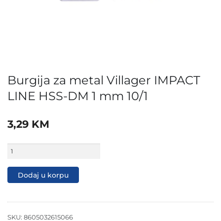
Burgija za metal Villager IMPACT
LINE HSS-DM 1 mm 10/1
3,29
KM
Burgija
za
metal
Villager
Dodaj u korpu
IMPACT
LINE
HSS-
DM
1
SKU:
8605032615066
mm