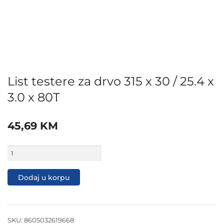
List testere za drvo 315 x 30 / 25.4 x
3.0 x 80T
45,69
KM
List
testere
za
drvo
Dodaj u korpu
315
x
30
/
25.4
SKU:
8605032619668
x