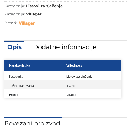
3.0
Kategorija:
Listovi za sječenje
x
80T
Kategorija:
Villager
količina
Brend:
Opis
Dodatne informacije
Karakteristika
Vrijednost
Kategorija
Listovi za sječenje
Težina pakovanja
1.3 kg
Brend
Villager
Povezani proizvodi