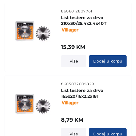
8606012807761
List testere za drvo
210x30/25.4x2.4x40T
15,39
KM
Više
Dodaj u korpu
8605032609829
List testere za drvo
165x20/16x2.2x18T
8,79
KM
Više
Dodaj u korpu