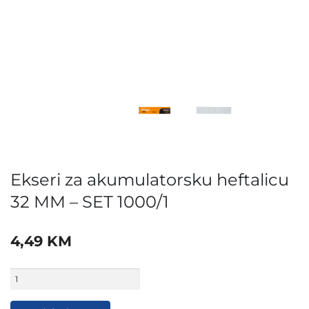
Ekseri za akumulatorsku heftalicu
32 MM – SET 1000/1
4,49
KM
Ekseri
za
akumulatorsku
heftalicu