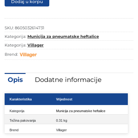
Dodaj u korpu
32
MM
-
SET
1000/1
SKU:
8605032614731
količina
Kategorija:
Municija za pneumatske heftalice
Kategorija:
Villager
Brend:
Opis
Dodatne informacije
Karakteristika
Vrijednost
Kategorija
Municija za pneumatske heftalice
Težina pakovanja
0.31 kg
Brend
Villager