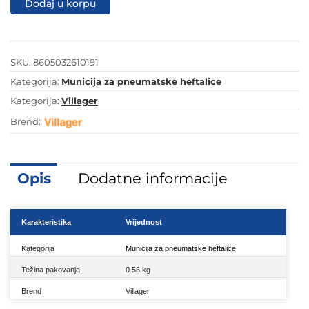
Dodaj u korpu
32/6
mm
1000/1
količina
SKU:
8605032610191
Kategorija:
Municija za pneumatske heftalice
Kategorija:
Villager
Brend:
Opis
Dodatne informacije
Karakteristika
Vrijednost
Kategorija
Municija za pneumatske heftalice
Težina pakovanja
0.56 kg
Brend
Villager