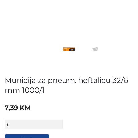
Municija za pneum. heftalicu 32/6
mm 1000/1
7,39
KM
Municija
za
pneum.
heftalicu