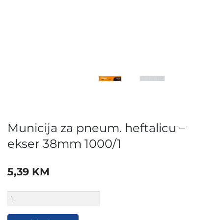
Municija za pneum. heftalicu –
ekser 38mm 1000/1
5,39
KM
Municija
za
pneum.
heftalicu