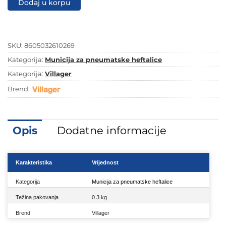
Dodaj u korpu
-
ekser
38mm
1000/1
količina
SKU:
8605032610269
Kategorija:
Municija za pneumatske heftalice
Kategorija:
Villager
Brend:
Opis
Dodatne informacije
Karakteristika
Vrijednost
Kategorija
Municija za pneumatske heftalice
Težina pakovanja
0.3 kg
Brend
Villager