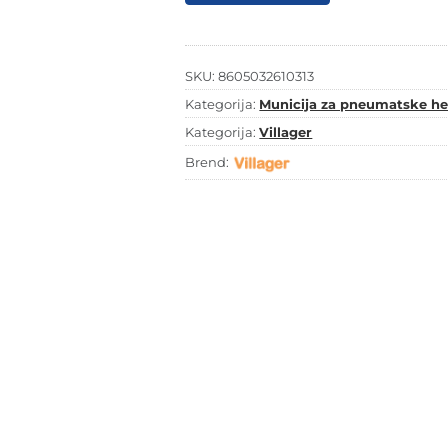
Villager
T80
14mm
1000
kom
SKU:
8605032610313
količina
Kategorija:
Municija za pneumatske hef
Kategorija:
Villager
Brend: