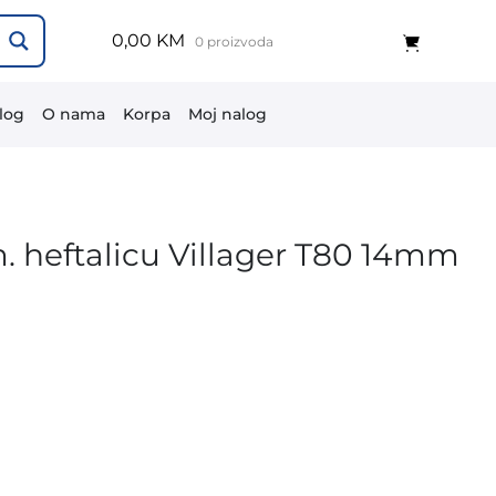
0,00 KM
0 proizvoda
log
O nama
Korpa
Moj nalog
. heftalicu Villager T80 14mm