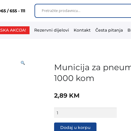
65 / 655 - 111
SKA AKCIJA!
Rezervni dijelovi
Kontakt
Česta pitanja
B
Municija za pneum
1000 kom
2,89
KM
Municija
za
pneum.
heftalicu
Dodaj u korpu