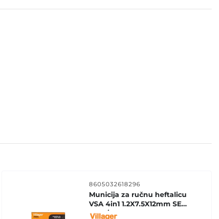
8605032618296
Municija za ručnu heftalicu
VSA 4in1 1.2X7.5X12mm SET
1000/1