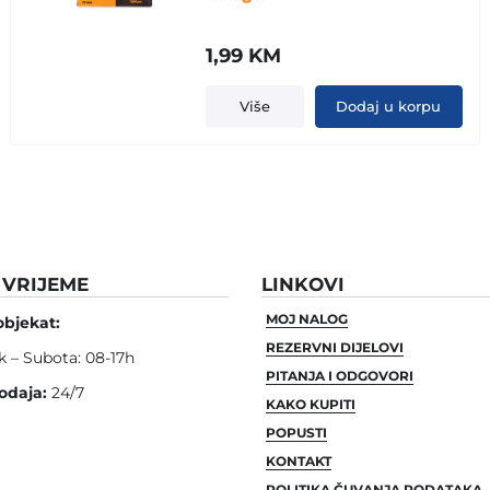
1,99
KM
Više
Dodaj u korpu
VRIJEME
LINKOVI
MOJ NALOG
objekat:
REZERVNI DIJELOVI
k – Subota: 08-17h
PITANJA I ODGOVORI
odaja:
24/7
KAKO KUPITI
POPUSTI
KONTAKT
POLITIKA ČUVANJA PODATAKA