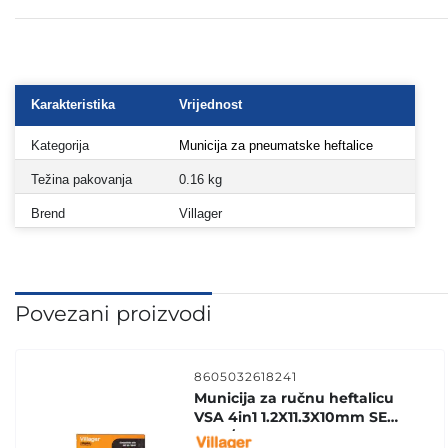
Karakteristika
Vrijednost
Kategorija
Municija za pneumatske heftalice
Težina pakovanja
0.16 kg
Brend
Villager
Povezani proizvodi
8605032618241
Municija za ručnu heftalicu
VSA 4in1 1.2X11.3X10mm SET
1000/1