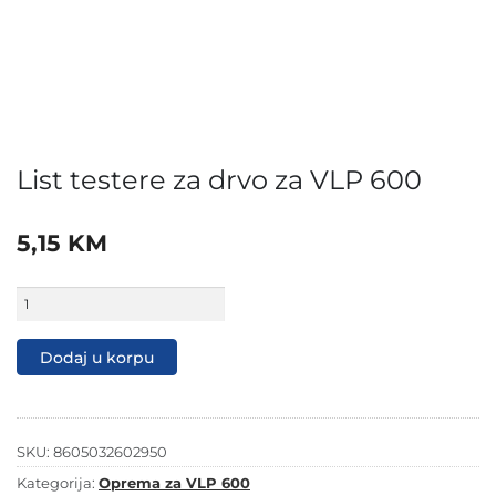
List testere za drvo za VLP 600
5,15
KM
List
testere
za
drvo
Dodaj u korpu
za
VLP
600
količina
SKU:
8605032602950
Kategorija:
Oprema za VLP 600