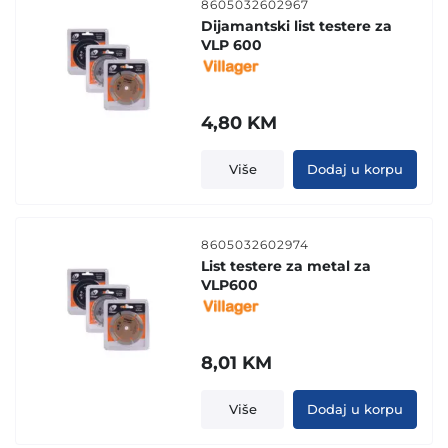
8605032602967
Dijamantski list testere za
VLP 600
4,80
KM
Više
Dodaj u korpu
8605032602974
List testere za metal za
VLP600
8,01
KM
Više
Dodaj u korpu