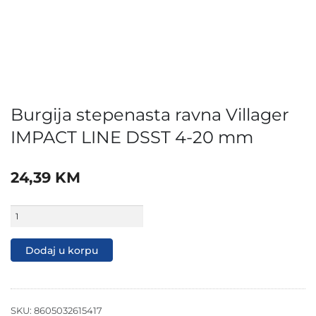
Burgija stepenasta ravna Villager
IMPACT LINE DSST 4-20 mm
24,39
KM
Burgija
stepenasta
ravna
Villager
Dodaj u korpu
IMPACT
LINE
DSST
4-
20
SKU:
8605032615417
mm