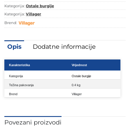
količina
Kategorija:
Ostale burgije
Kategorija:
Villager
Brend:
Opis
Dodatne informacije
Karakteristika
Vrijednost
Kategorija
Ostale burgije
Težina pakovanja
0.4 kg
Brend
Villager
Povezani proizvodi