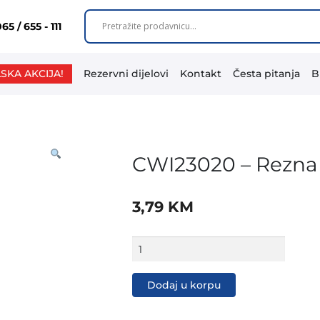
65 / 655 - 111
SKA AKCIJA!
Rezervni dijelovi
Kontakt
Česta pitanja
B
CWI23020 – Rezna
3,79
KM
CWI23020
-
Rezna
ploča
Dodaj u korpu
za
inox
230x2.0mm