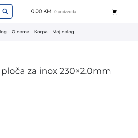
0,00 KM
0 proizvoda
log
O nama
Korpa
Moj nalog
 ploča za inox 230×2.0mm