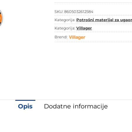
količina
SKU:
8605032612584
Kategorija:
Potrošni materijal za ugaon
Kategorija:
Villager
Brend:
Opis
Dodatne informacije