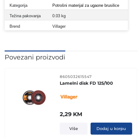
Kategorija
Potrošni materijal za ugaone brusilice
Težina pakovanja
0.03 kg
Brend
Villager
Povezani proizvodi
8605032615547
Lamelni disk FD 125/100
2,29
KM
Više
Dodaj u korpu