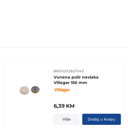
8605032621043
Vunena polir navlaka
Villager 150 mm
6,39
KM
Više
Dodaj u korpu