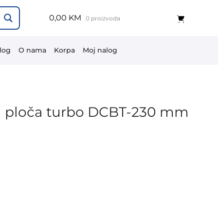
0,00 KM
0 proizvoda
log
O nama
Korpa
Moj nalog
a ploča turbo DCBT-230 mm