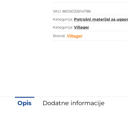
količina
SKU:
8605032614786
Kategorija:
Potrošni materijal za ugaon
Kategorija:
Villager
Brend:
Opis
Dodatne informacije