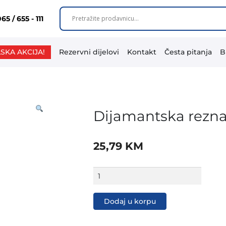
65 / 655 - 111
SKA AKCIJA!
Rezervni dijelovi
Kontakt
Česta pitanja
B
Dijamantska rezn
25,79
KM
Dijamantska
rezna
ploča
turbo
Dodaj u korpu
DCBT-
230
mm