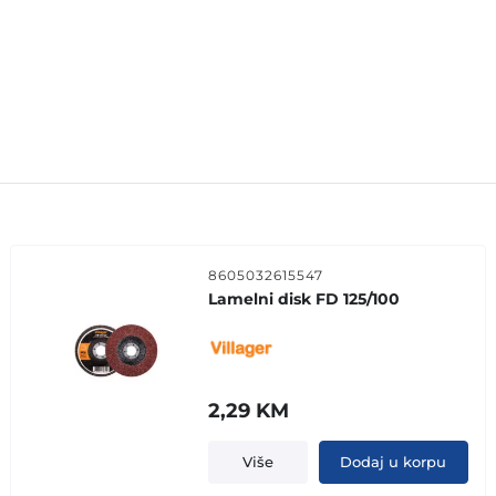
8605032615547
Lamelni disk FD 125/100
2,29
KM
Više
Dodaj u korpu