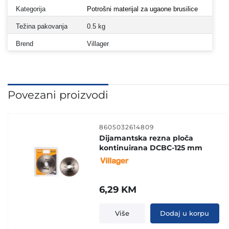
Kategorija
Potrošni materijal za ugaone brusilice
Težina pakovanja
0.5 kg
Brend
Villager
Povezani proizvodi
8605032614809
Dijamantska rezna ploča
kontinuirana DCBC-125 mm
6,29
KM
Više
Dodaj u korpu