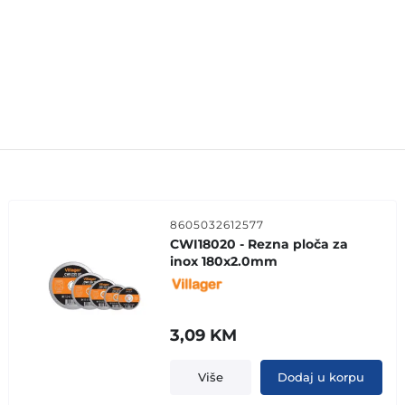
8605032612577
CWI18020 - Rezna ploča za
inox 180x2.0mm
3,09
KM
Više
Dodaj u korpu