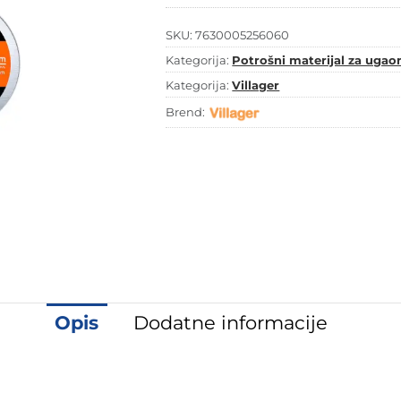
količina
SKU:
7630005256060
Kategorija:
Potrošni materijal za ugaon
Kategorija:
Villager
Brend:
Opis
Dodatne informacije