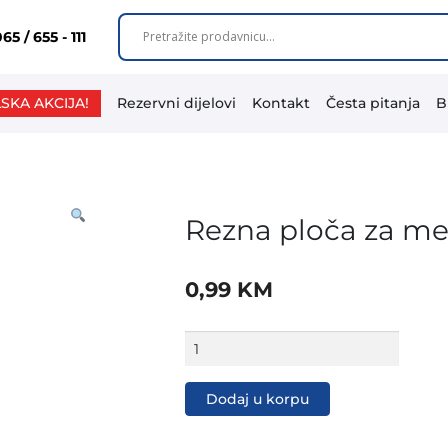
65 / 655 - 111
SKA AKCIJA!
Rezervni dijelovi
Kontakt
Česta pitanja
B
Rezna ploča za me
0,99
KM
Rezna
ploča
za
metal
Dodaj u korpu
115X1.0
mm
CW11510