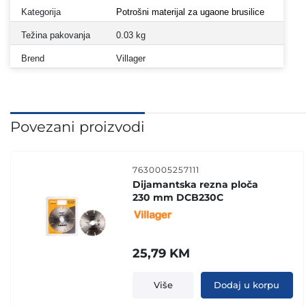
Kategorija
Potrošni materijal za ugaone brusilice
Težina pakovanja
0.03 kg
Brend
Villager
Povezani proizvodi
7630005257111
Dijamantska rezna ploča
230 mm DCB230C
25,79
KM
Više
Dodaj u korpu