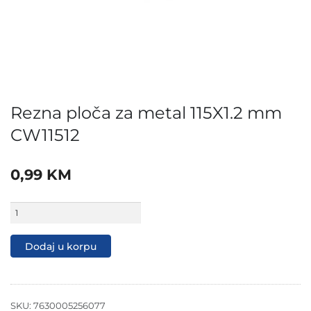
Rezna ploča za metal 115X1.2 mm
CW11512
0,99
KM
Rezna
ploča
za
metal
Dodaj u korpu
115X1.2
mm
CW11512
količina
SKU:
7630005256077