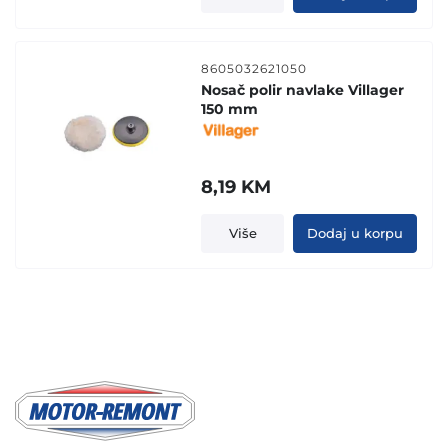
8605032621050
Nosač polir navlake Villager
150 mm
8,19
KM
Više
Dodaj u korpu