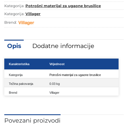
Kategorija:
Potrošni materijal za ugaone brusilice
Kategorija:
Villager
Brend:
Opis
Dodatne informacije
Karakteristika
Vrijednost
Kategorija
Potrošni materijal za ugaone brusilice
Težina pakovanja
0.03 kg
Brend
Villager
Povezani proizvodi