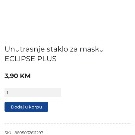
Unutrasnje staklo za masku
ECLIPSE PLUS
3,90
KM
Unutrasnje
staklo
za
masku
Dodaj u korpu
ECLIPSE
PLUS
količina
SKU:
8605032611297