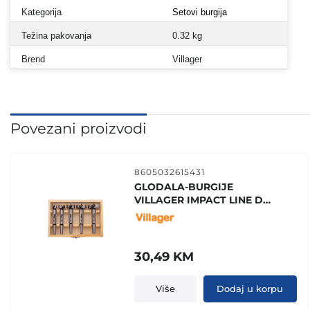
Kategorija
Setovi burgija
Težina pakovanja
0.32 kg
Brend
Villager
Povezani proizvodi
8605032615431
GLODALA-BURGIJE
VILLAGER IMPACT LINE DF-
SET 5 KOM
30,49
KM
Više
Dodaj u korpu