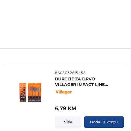
8605032615455
BURGIJE ZA DRVO
VILLAGER IMPACT LINE
DW-SET 5 KOM
6,79
KM
Više
Dodaj u korpu