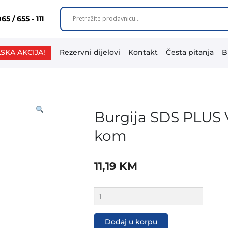
65 / 655 - 111
SKA AKCIJA!
Rezervni dijelovi
Kontakt
Česta pitanja
B
Burgija SDS PLUS 
kom
11,19
KM
Burgija
SDS
PLUS
Villager
Dodaj u korpu