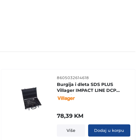
8605032614618
Burgija i dleta SDS PLUS
Villager IMPACT LINE DCP
set 17 kom
78,39
KM
Više
Dodaj u korpu