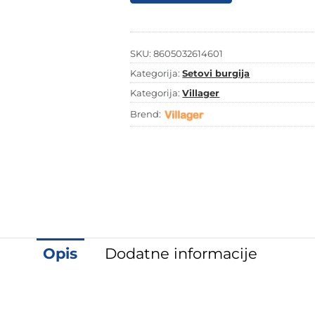
IMPACT
LINE
DP
set
5
SKU:
8605032614601
kom
Kategorija:
Setovi burgija
količina
Kategorija:
Villager
Brend:
Opis
Dodatne informacije