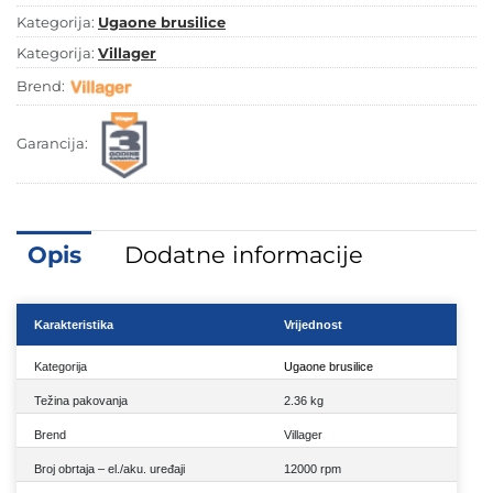
količina
Kategorija:
Ugaone brusilice
Kategorija:
Villager
Brend:
Garancija:
Opis
Dodatne informacije
Karakteristika
Vrijednost
Kategorija
Ugaone brusilice
Težina pakovanja
2.36 kg
Brend
Villager
Broj obrtaja – el./aku. uređaji
12000 rpm