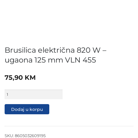
Brusilica električna 820 W –
ugaona 125 mm VLN 455
75,90
KM
Brusilica
električna
820
W
Dodaj u korpu
-
ugaona
125
mm
VLN
SKU:
8605032609195
455