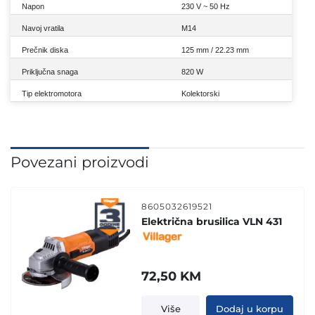
Napon
230 V ~ 50 Hz
Navoj vratila
M14
Prečnik diska
125 mm / 22.23 mm
Priključna snaga
820 W
Tip elektromotora
Kolektorski
Povezani proizvodi
8605032619521
Električna brusilica VLN 431
72,50
KM
Više
Dodaj u korpu