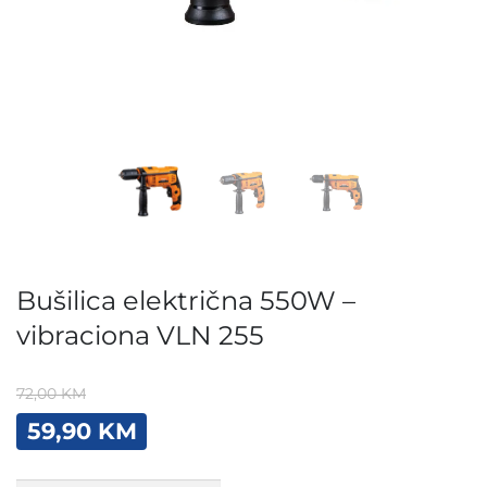
Bušilica električna 550W –
vibraciona VLN 255
72,00
KM
Original
Current
59,90
KM
price
price
was:
is:
Bušilica