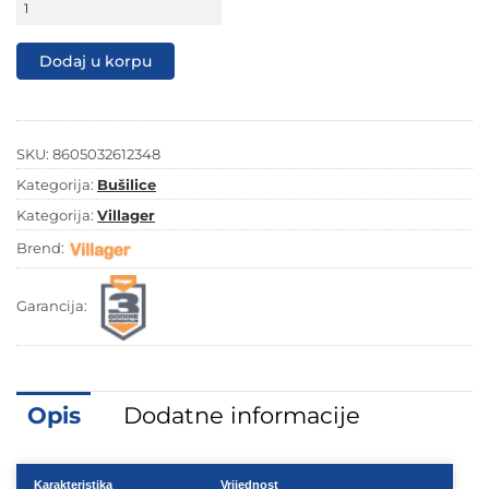
72,00 KM.
59,90 KM.
električna
550W
-
Dodaj u korpu
vibraciona
VLN
255
količina
SKU:
8605032612348
Kategorija:
Bušilice
Kategorija:
Villager
Brend:
Garancija:
Opis
Dodatne informacije
Karakteristika
Vrijednost