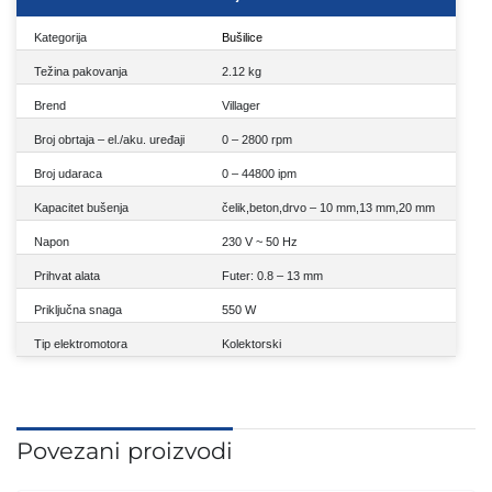
Kategorija
Bušilice
Težina pakovanja
2.12 kg
Brend
Villager
Broj obrtaja – el./aku. uređaji
0 – 2800 rpm
Broj udaraca
0 – 44800 ipm
Kapacitet bušenja
čelik,beton,drvo – 10 mm,13 mm,20 mm
Napon
230 V ~ 50 Hz
Prihvat alata
Futer: 0.8 – 13 mm
Priključna snaga
550 W
Tip elektromotora
Kolektorski
Povezani proizvodi