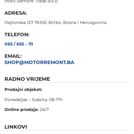
Moto Remont Trade d.o.o.
ADRESA:
Dejtonska 127 76100, Brčko, Bosna i Hercegovina
TELEFON:
065 / 655 – 111
EMAIL:
SHOP@MOTORREMONT.BA
RADNO VRIJEME
Prodajni objekat:
Ponedeljak – Subota: 08-17h
Online prodaja:
24/7
LINKOVI