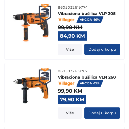
8605032619774
Vibraciona bušilica VLP 205
AKCIJA -16%
99,90
KM
Original
Current
84,90
KM
price
price
was:
is:
Više
Dodaj u korpu
99,90 KM.
84,90 KM.
8605032619767
Vibraciona bušilica VLN 260
AKCIJA -21%
99,90
KM
Original
Current
79,90
KM
price
price
was:
is:
Više
Dodaj u korpu
99,90 KM.
79,90 KM.