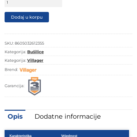
84,90 KM.
64,90 KM.
električna
710W
-
Dodaj u korpu
vibraciona
VLN
257
količina
SKU:
8605032612355
Kategorija:
Bušilice
Kategorija:
Villager
Brend:
Garancija:
Opis
Dodatne informacije
Karakteristika
Vrijednost