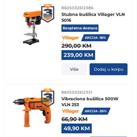
8605032612386
Stubna bušilica Villager VLN
5016
Besplatna dostava
AKCIJA -18%
290,00
KM
Original
Current
239,00
KM
price
price
was:
is:
Više
Dodaj u korpu
290,00 KM.
239,00 KM.
8605032612331
Vibraciona bušilica 500W
VLN 253
AKCIJA -26%
66,90
KM
Original
Current
49,90
KM
price
price