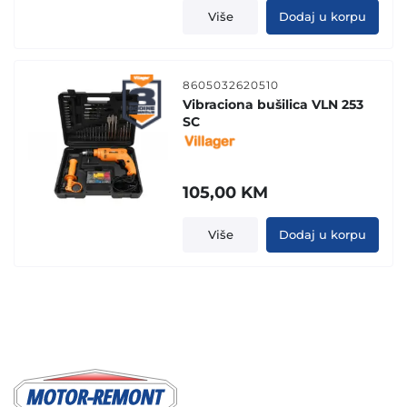
was:
is:
Više
Dodaj u korpu
66,90 KM.
49,90 KM.
8605032620510
Vibraciona bušilica VLN 253
SC
105,00
KM
Više
Dodaj u korpu