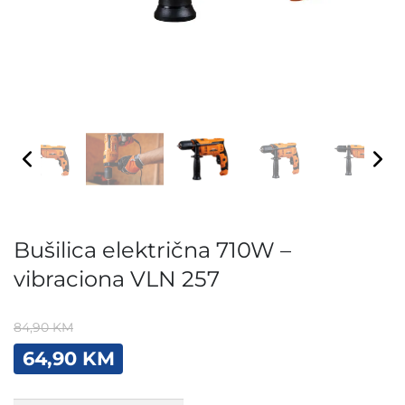
Bušilica električna 710W –
vibraciona VLN 257
84,90
KM
Original
Current
64,90
KM
price
price
was:
is:
Bušilica