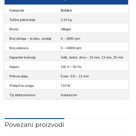
Kategorija
Bušilice
Težina pakovanja
2.24 kg
Brend
Villager
Broj obrtaja – el./aku. uređaji
0 – 2800 rpm
Broj udaraca
0 – 44800 ipm
Kapacitet bušenja
čelik, beton, drvo – 10 mm, 13 mm, 25 mm
Napon
230 V ~ 50 Hz
Prihvat alata
Futer: 0.8 – 13 mm
Priključna snaga
710 W
Tip elektromotora
Kolektorski
Povezani proizvodi