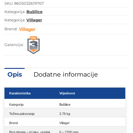
SKU:
8605032619767
Kategorija:
Bušilice
Kategorija:
Villager
Brend:
Garancija:
Opis
Dodatne informacije
Karakteristika
Vrijednost
Kategorija
Bušilice
Težina pakovanja
2.76 kg
Brend
Villager
Broj obrtaja – el./aku. uređaji
0 – 2700 rpm