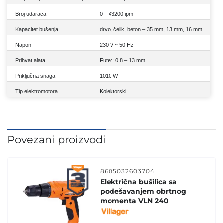
Broj udaraca
0 – 43200 ipm
Kapacitet bušenja
drvo, čelik, beton – 35 mm, 13 mm, 16 mm
Napon
230 V ~ 50 Hz
Prihvat alata
Futer: 0.8 – 13 mm
Priključna snaga
1010 W
Tip elektromotora
Kolektorski
Povezani proizvodi
8605032603704
Električna bušilica sa
podešavanjem obrtnog
momenta VLN 240