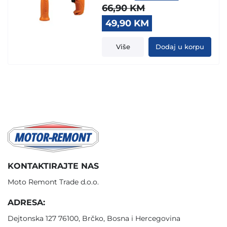
66,90
KM
Original
Current
49,90
KM
price
price
was:
is:
Više
Dodaj u korpu
66,90 KM.
49,90 KM.
KONTAKTIRAJTE NAS
Moto Remont Trade d.o.o.
ADRESA:
Dejtonska 127 76100, Brčko, Bosna i Hercegovina