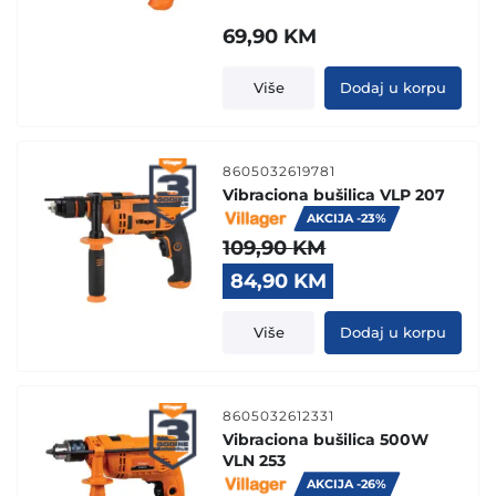
69,90
KM
Više
Dodaj u korpu
8605032619781
Vibraciona bušilica VLP 207
AKCIJA -23%
109,90
KM
Original
Current
84,90
KM
price
price
was:
is:
Više
Dodaj u korpu
109,90 KM.
84,90 KM.
8605032612331
Vibraciona bušilica 500W
VLN 253
AKCIJA -26%