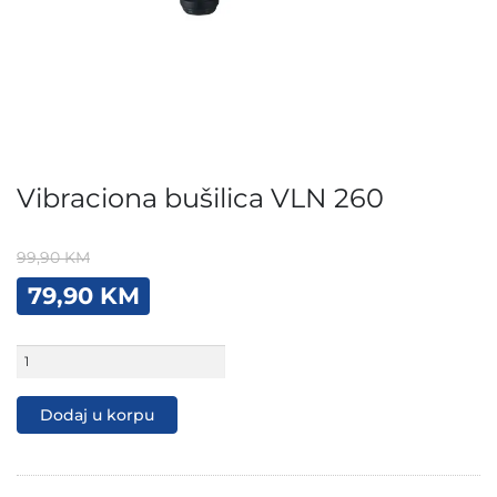
Vibraciona bušilica VLN 260
99,90
KM
Original
Current
79,90
KM
price
price
was:
is:
Vibraciona
99,90 KM.
79,90 KM.
bušilica
VLN
260
Dodaj u korpu
količina