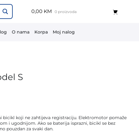
0,00 KM
0 proizvoda
log
O nama
Korpa
Moj nalog
odel S
i bicikl koji ne zahtijeva registraciju. Elektromotor pomaže
M.
om i ugodnijom. Ako se baterija isprazni, bicikl se bez
uno pouzdan za svaki dan.