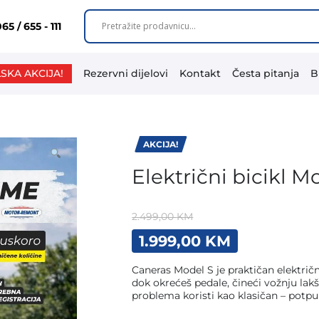
65 / 655 - 111
SKA AKCIJA!
Rezervni dijelovi
Kontakt
Česta pitanja
B
AKCIJA!
Električni bicikl M
2.499,00
KM
Original
Current
1.999,00
KM
price
price
was:
is:
Caneras Model S je praktičan električn
2.499,00 KM.
1.999,00 K
dok okrećeš pedale, čineći vožnju lakš
problema koristi kao klasičan – potp