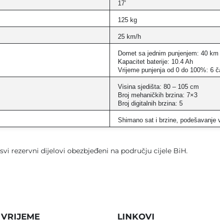
17’
125 kg
25 km/h
Domet sa jednim punjenjem: 40 km
Kapacitet baterije: 10.4 Ah
Vrijeme punjenja od 0 do 100%: 6 
Visina sjedišta: 80 – 105 cm
Broj mehaničkih brzina: 7×3
Broj digitalnih brzina: 5
Shimano sat i brzine, podešavanje v
 svi rezervni dijelovi obezbjeđeni na području cijele BiH.
VRIJEME
LINKOVI