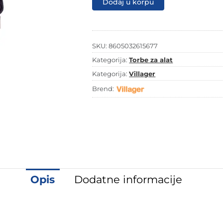
Dodaj u korpu
cm
Villager
Jobsite
4047
količina
SKU:
8605032615677
Kategorija:
Torbe za alat
Kategorija:
Villager
Brend:
Opis
Dodatne informacije