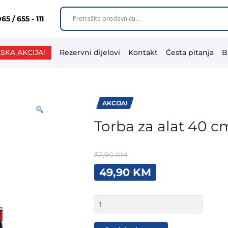
65 / 655 - 111
SKA AKCIJA!
Rezervni dijelovi
Kontakt
Česta pitanja
B
AKCIJA!
Torba za alat 40 c
62,90
KM
Original
Current
49,90
KM
price
price
was:
is:
62,90 KM.
49,90 KM.
Torba
za
alat
40