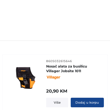
8605032615646
Nosač alata za busilicu
Villager Jobsite 1011
20,90
KM
Više
Dodaj u korpu