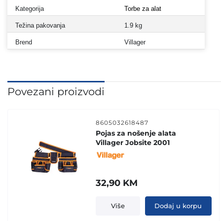
Kategorija
Torbe za alat
Težina pakovanja
1.9 kg
Brend
Villager
Povezani proizvodi
8605032618487
Pojas za nošenje alata
Villager Jobsite 2001
32,90
KM
Više
Dodaj u korpu