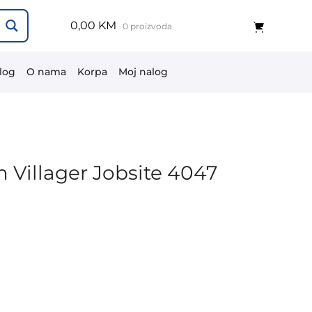
0,00 KM
0 proizvoda
log
O nama
Korpa
Moj nalog
m Villager Jobsite 4047