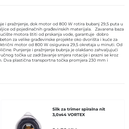
je i pražnjenje, dok motor od 800 W rotira bubanj 29,5 puta u
uljice od pojedinačnih građevinskih materijala. Zavarena baza
Kućište motora štiti od prskanja vode, garantuje dobro
beton za velike građevinske projekte oko dvorišta i kuće za
lektrični motor od 800 W osigurava 29,5 okretaja u minuti. Od
ličine. Punjenje i pražnjenje bubnja je olakšano zahvaljujući
čnog točka uz zadržavanje smjera rotacije i prazni se kroz
mm. Dva plastična transportna točka promjera 230 mm i
Silk za trimer spiralna nit
3,0x44 VORTEX