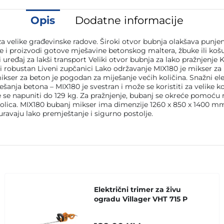
Opis
Dodatne informacije
a velike građevinske radove. Široki otvor bubnja olakšava punjen
e i proizvodi gotove mješavine betonskog maltera, žbuke ili koš
uređaj za lakši transport Veliki otvor bubnja za lako pražnjenje 
i robustan Liveni zupčanici Lako održavanje MIX180 je mikser za 
 mikser za beton je pogodan za miješanje većih količina. Snažni e
anja betona – MIX180 je svestran i može se koristiti za velike ko
 napuniti do 129 kg. Za pražnjenje, bubanj se okreće pomoću ru
 kolica. MIX180 bubanj mikser ima dimenzije 1260 x 850 x 1400 
guravaju lako premještanje i sigurno postolje.
Električni trimer za živu
ogradu Villager VHT 715 P