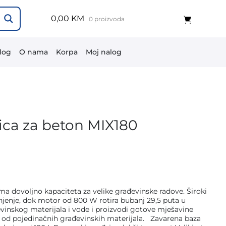
0,00 KM
0 proizvoda
log
O nama
Korpa
Moj nalog
ca za beton MIX180
ma dovoljno kapaciteta za velike građevinske radove. Široki
njenje, dok motor od 800 W rotira bubanj 29,5 puta u
vinskog materijala i vode i proizvodi gotove mješavine
ce od pojedinačnih građevinskih materijala. Zavarena baza