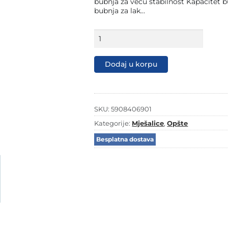
bubnja za veću stabilnost Kapacitet b
bubnja za lak…
Scheppach
mješalica
za
beton
Dodaj u korpu
MIX180
količina
SKU:
5908406901
Kategorije:
Mješalice
,
Opšte
Besplatna dostava