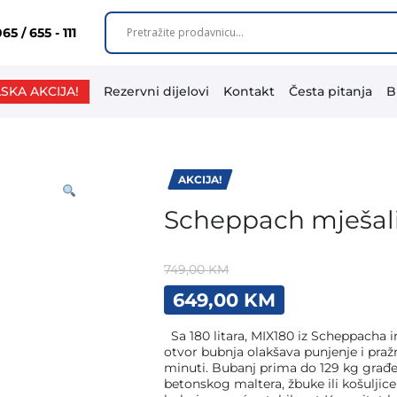
65 / 655 - 111
SKA AKCIJA!
Rezervni dijelovi
Kontakt
Česta pitanja
B
AKCIJA!
Scheppach mješali
749,00
KM
Original
Current
649,00
KM
price
price
was:
is:
Sa 180 litara, MIX180 iz Scheppacha i
749,00 KM.
649,00 KM.
otvor bubnja olakšava punjenje i praž
minuti. Bubanj prima do 129 kg građe
betonskog maltera, žbuke ili košulji