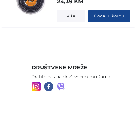
24,39
KM
Više
Dodaj u korpu
DRUŠTVENE MREŽE
Pratite nas na društvenim mrežama