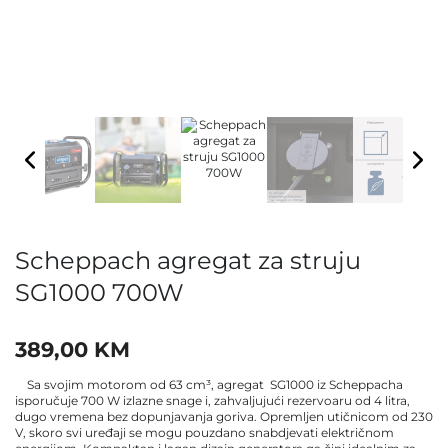
Scheppach agregat za struju
SG1000 700W
389,00
KM
Sa svojim motorom od 63 cm³, agregat SG1000 iz Scheppacha
isporučuje 700 W izlazne snage i, zahvaljujući rezervoaru od 4 litra,
dugo vremena bez dopunjavanja goriva. Opremljen utičnicom od 230
V, skoro svi uređaji se mogu pouzdano snabdjevati električnom