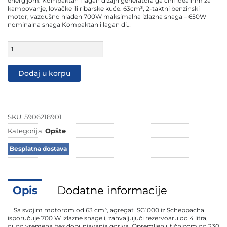
energijom. Kompaktan i lagan dizajn generatora ga čini idealnim za
kampovanje, lovačke ili ribarske kuće. 63cm³, 2-taktni benzinski
motor, vazdušno hlađen 700W maksimalna izlazna snaga – 650W
nominalna snaga Kompaktan i lagan di…
Scheppach
agregat
za
struju
Dodaj u korpu
SG1000
700W
količina
SKU:
5906218901
Kategorija:
Opšte
Besplatna dostava
Opis
Dodatne informacije
Sa svojim motorom od 63 cm³, agregat SG1000 iz Scheppacha
isporučuje 700 W izlazne snage i, zahvaljujući rezervoaru od 4 litra,
dugo vremena bez dopunjavanja goriva. Opremljen utičnicom od 230