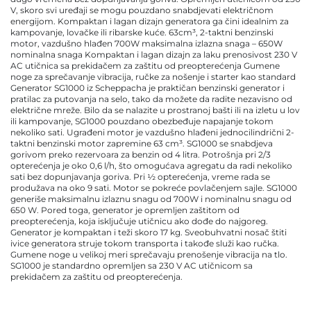
V, skoro svi uređaji se mogu pouzdano snabdjevati električnom
energijom. Kompaktan i lagan dizajn generatora ga čini idealnim za
kampovanje, lovačke ili ribarske kuće. 63cm³, 2-taktni benzinski
motor, vazdušno hlađen 700W maksimalna izlazna snaga – 650W
nominalna snaga Kompaktan i lagan dizajn za laku prenosivost 230 V
AC utičnica sa prekidačem za zaštitu od preopterećenja Gumene
noge za sprečavanje vibracija, ručke za nošenje i starter kao standard
Generator SG1000 iz Scheppacha je praktičan benzinski generator i
pratilac za putovanja na selo, tako da možete da radite nezavisno od
električne mreže. Bilo da se nalazite u prostranoj bašti ili na izletu u lov
ili kampovanje, SG1000 pouzdano obezbeđuje napajanje tokom
nekoliko sati. Ugrađeni motor je vazdušno hlađeni jednocilindrični 2-
taktni benzinski motor zapremine 63 cm³. SG1000 se snabdjeva
gorivom preko rezervoara za benzin od 4 litra. Potrošnja pri 2/3
opterećenja je oko 0,6 l/h, što omogućava agregatu da radi nekoliko
sati bez dopunjavanja goriva. Pri ½ opterećenja, vreme rada se
produžava na oko 9 sati. Motor se pokreće povlačenjem sajle. SG1000
generiše maksimalnu izlaznu snagu od 700W i nominalnu snagu od
650 W. Pored toga, generator je opremljen zaštitom od
preopterećenja, koja isključuje utičnicu ako dođe do najgoreg.
Generator je kompaktan i teži skoro 17 kg. Sveobuhvatni nosač štiti
ivice generatora struje tokom transporta i takođe služi kao ručka.
Gumene noge u velikoj meri sprečavaju prenošenje vibracija na tlo.
SG1000 je standardno opremljen sa 230 V AC utičnicom sa
prekidačem za zaštitu od preopterećenja.