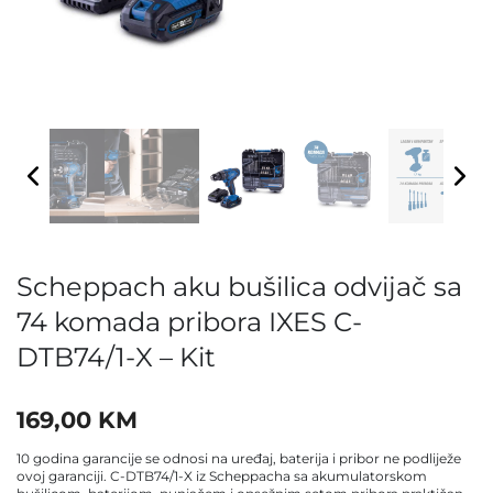
Scheppach aku bušilica odvijač sa
74 komada pribora IXES C-
DTB74/1-X – Kit
169,00
KM
10 godina garancije se odnosi na uređaj, baterija i pribor ne podliježe
ovoj garanciji. C-DTB74/1-X iz Scheppacha sa akumulatorskom