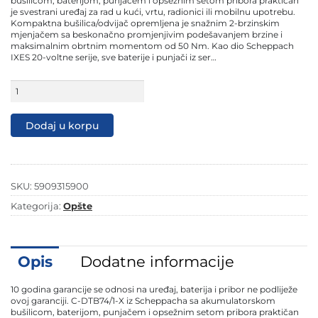
bušilicom, baterijom, punjačem i opsežnim setom pribora praktičan
je svestrani uređaj za rad u kući, vrtu, radionici ili mobilnu upotrebu.
Kompaktna bušilica/odvijač opremljena je snažnim 2-brzinskim
mjenjačem sa beskonačno promjenjivim podešavanjem brzine i
maksimalnim obrtnim momentom od 50 Nm. Kao dio Scheppach
IXES 20-voltne serije, sve baterije i punjači iz ser…
Scheppach
aku
bušilica
odvijač
Dodaj u korpu
sa
74
komada
pribora
IXES
SKU:
5909315900
C-
DTB74/1-
Kategorija:
Opšte
X
-
Kit
količina
Opis
Dodatne informacije
10 godina garancije se odnosi na uređaj, baterija i pribor ne podliježe
ovoj garanciji. C-DTB74/1-X iz Scheppacha sa akumulatorskom
bušilicom, baterijom, punjačem i opsežnim setom pribora praktičan