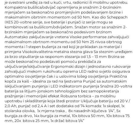
je svestrani uređaj za rad u kući, vrtu, radionici ili mobilnu upotrebu.
Kompaktna bušilica/odvijač opremljena je snažnim 2-brzinskim
mjenjačem sa beskonačno promjenjivim podešavanjem brzine i
maksimalnim obrtnim momentom od 50 Nm. Kao dio Scheppach
IXES 20-voltne serije, sve baterije i punjači iz serije mogu se
kombinovati sa bušilicom/odvijačem. Snažan motor sa snažnim 2-
brzinskim mjenjačem sa beskonačno podesivom brzinom
Automatsko zaključavanje vretena Visoke performanse zahvaljujući
maksimalnom obrtnom momentu od 50 Nm 25 nivoa obrtnog
momenta i 1 stepen bušenja za rad koji je prikladan za materijal i
primjena Visokokvalitetna metalna stezna glava Sa steznim uređajem
za brzo otpuštanje sa rasponom stezanja od 1,5 – 13 mm Brzina se
može beskonačno podešavati pomoću prekidača za
uključivanje/isključivanje Ergonomski dizajn i jednostavno rukovanje
zahvaljujući mekom rukohvatu oprema LED radno svjetlo osigurava
optimalno osvjetljenje čak i u uslovima lošeg osvjetljenja Praktična
kopča za kaiš – idealna za rad na ljestvama Punjač sa automatskim
isključivanjem punjenja i LED indikatorom punjenja Snažna 20-voltna
baterija sa litijum-jonskom tehnologijom bez samopokretanja
pražnjenje i memorijski efekat Robusna torbica – za mobilnu
upotrebu i skladištenje koja štedi prostor Uključuje bateriju od 20 V /
2,0 Ah, punjač od 2,4 A i set dodataka od 74 komada: 1x skalpel, 1x
stolarska olovka, 1x mjerna traka , 8x nasadnih ključeva 1/4”, 5x
burgija za drvo, 14x burgija za metal, 10x bitova 50 mm, 10x bitova 75
mm, 20x bitova 25 mm, 1x držač bitova 1/4”