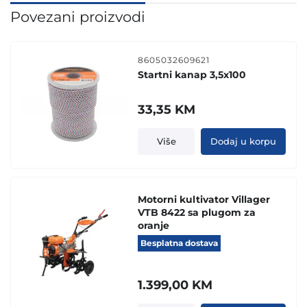
Povezani proizvodi
8605032609621
Startni kanap 3,5x100
33,35
KM
Više
Dodaj u korpu
Motorni kultivator Villager
VTB 8422 sa plugom za
oranje
Besplatna dostava
1.399,00
KM