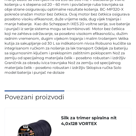
košenja u 4 stepena od 20 – 60 mm i povlačenje ruba travnjaka sa
obje strane osiguravaju optimalne rezultate košenja. BC-MP320-X
pokreće snažan motor bez četkica. Ovaj motor bez četkica osigurava
posebno visoku efikasnost, duže vrijeme rada, dug vijek trajanja i
manje habanje. Kao dio Scheppach IXES 20-voltne serije, sve baterije
i punjači iz serije sistema mogu se kombinovati Motor bez četkica
koji ne zahteva održavanje, sa posebno visokom efikasnošću, dužim
radnim vremenom, dugim vijekom trajanja i malim trošenjem Velika
kutija za sakupljanje od 30 L sa indikatorom nivoa Robusno kućište sa
integrisanom ručkom za nošenje za lak transport Odeljak za bateriju
sa sigurnosnim ključem i preklopnim zaštitnim poklopcem Nož za
zemlju od specijalnog materijala čelik – posebno robustan i izdržljiv
Graničnik za obradu ivica travnjaka Nož za zemlju od specijalnog
materijala čelik – posebno robustan i izdržljiv Sklopiva ručka Solo
model baterija i punjač ne dolaze
Povezani proizvodi
Silk za trimer spiralna nit
4,0x128 VORTEX