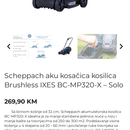
Scheppach aku kosačica kosilica
Brushless IXES BC-MP320-X – Solo
269,90
KM
Sa širinom košnje od 32 cm, Scheppach akumulatorska kosilica
BC-MP320-X idealna je za manje stambene jedinice, kuće u nizu i
manje bašte sa travnjacima od 250 do 300 m2. Podešavanje visine
košenja u 4 stepena od 20 – 60 mm i povlačenje ruba travnjaka sa