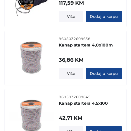
117,59
KM
Više
Dodaj u korpu
8605032609638
Kanap startera 4,0x100m
36,86
KM
Više
Dodaj u korpu
8605032609645
Kanap startera 4,5x100
42,71
KM