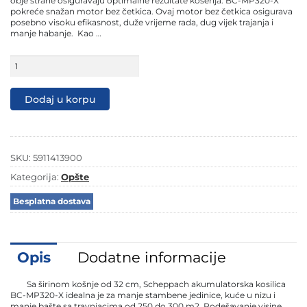
obje strane osiguravaju optimalne rezultate košenja. BC-MP320-X
pokreće snažan motor bez četkica. Ovaj motor bez četkica osigurava
posebno visoku efikasnost, duže vrijeme rada, dug vijek trajanja i
manje habanje. Kao …
Scheppach
aku
kosačica
kosilica
Dodaj u korpu
Brushless
IXES
BC-
MP320-
X
SKU:
5911413900
-
Solo
Kategorija:
Opšte
količina
Besplatna dostava
Opis
Dodatne informacije
Sa širinom košnje od 32 cm, Scheppach akumulatorska kosilica
BC-MP320-X idealna je za manje stambene jedinice, kuće u nizu i
manje bašte sa travnjacima od 250 do 300 m2. Podešavanje visine